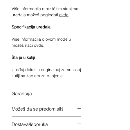
Više informacija o različitim stanjima
uređaja možeš pogledati
ovde
.
Specifikacija uređaja
Više informacija o ovom modelu
možeš naći
ovde.
Šta je u kutiji
Uređaj dolazi u originalnoj zamenskoj
kutiji sa kablom za punjenje.
Garancija
12 meseci garancije na ceo uređaj
Možeš da se predomisliš
Imaš 14 dana da vratiš uređaj ukoliko
Dostava/Isporuka
nisi zadovoljan