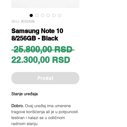
SKU: #000896
Samsung Note 10
8/256GB - Black
Regular
 25.800,00 RSD 
Sale
Price
22.300,00 RSD
Price
Prodat
Stanje uređaja
Dobro.
Ovaj uređaj ima umerene
tragove korišćenja ali je u potpunosti
testiran i nalazi se u odličnom
radnom stanju.