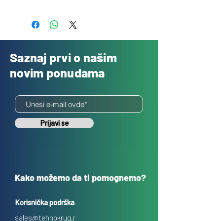
Besplatno
Saznaj prvi o našim
novim ponudama
Prijavi se
Kako možemo da ti pomognemo?
Korisnička podrška
sales@tehnokrug.r