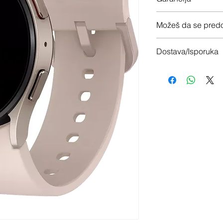
12 meseci garancije
Možeš da se predo
Imaš 14 dana da vrati
Dostava/Isporuka
Besplatno