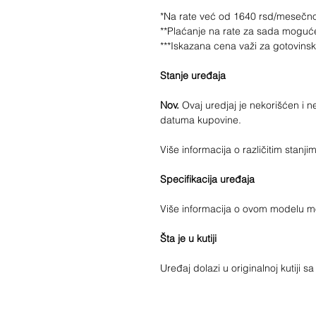
*Na rate već od 1640 rsd/mesečn
**Plaćanje na rate za sada moguć
***Iskazana cena važi za gotovins
Stanje uređaja
Nov.
Ovaj uredjaj je nekorišćen i 
datuma kupovine.
Više informacija o različitim stan
Specifikacija uređaja
Više informacija o ovom modelu 
Šta je u kutiji
Uređaj dolazi u originalnoj kutiji 