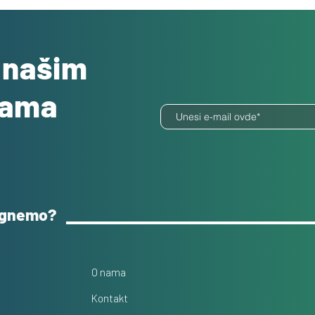
o našim
dama
ognemo?
O nama
Kontakt