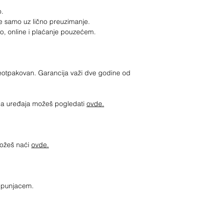
o.
e samo uz lično preuzimanje.
ko, online i plaćanje pouzećem.
neotpakovan. Garancija važi dve godine od
jima uređaja možeš pogledati
ovde
.
možeš naći
ovde.
sa punjacem.