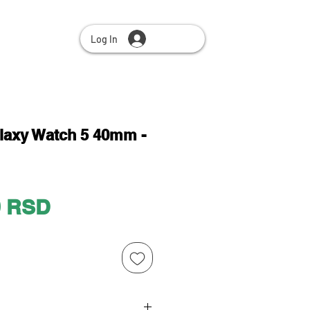
Log In
axy Watch 5 40mm -
Price
0 RSD