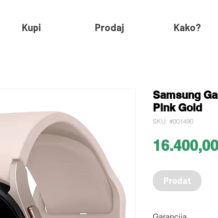
Kupi
Prodaj
Kako?
Samsung Gal
Pink Gold
SKU: #001490
16.400,0
Prodat
Garancija