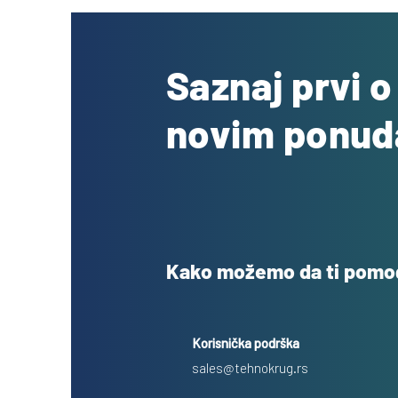
Saznaj prvi 
novim ponu
Kako možemo da ti pom
Korisnička podrška
sales@tehnokrug.rs