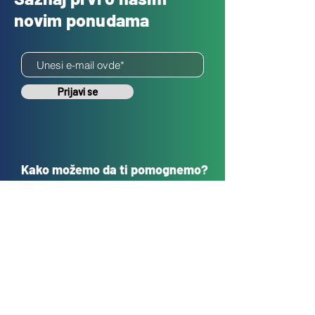
novim ponudama
Prijavi se
Kako možemo da ti pomognemo?
Korisnička podrška
sales@tehnokrug.r
s
Adresa za lično preuzimanje:
Kosovska 17 (ulaz iz Kondine),
Beograd, Srbija