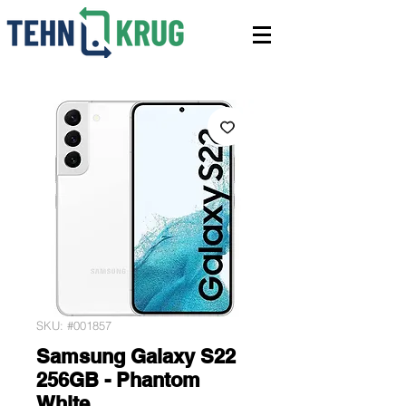
SKU: #001857
Samsung Galaxy S22
256GB - Phantom
White