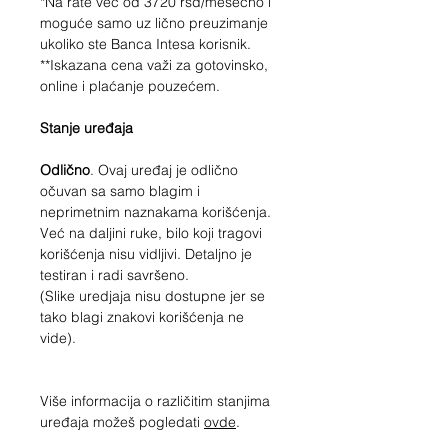
*Na rate već od
3720
rsd/mesečno i
moguće samo uz lično preuzimanje
ukoliko ste Banca Intesa korisnik.
**Iskazana cena važi za gotovinsko,
online i plaćanje pouzećem.
Stanje uređaja
Odlično
. Ovaj uređaj je odlično
očuvan sa samo blagim i
neprimetnim naznakama korišćenja.
Već na daljini ruke, bilo koji tragovi
korišćenja nisu vidljivi. Detaljno je
testiran i radi savršeno.
(Slike uredjaja nisu dostupne jer se
tako blagi znakovi korišćenja ne
vide).
Više informacija o različitim stanjima
uređaja možeš pogledati
ovde
.