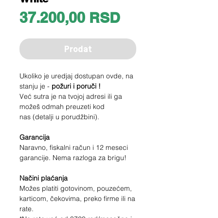
Price
37.200,00 RSD
Prodat
Ukoliko je uredjaj dostupan ovde, na
stanju je -
požuri i poruči !
Već sutra je na tvojoj adresi ili ga
možeš odmah preuzeti kod
nas (detalji u porudžbini).
Garancija
Naravno, fiskalni račun i 12 meseci
garancije. Nema razloga za brigu!
Načini plaćanja
Možes platiti gotovinom, pouzećem,
karticom, čekovima, preko firme ili na
rate.