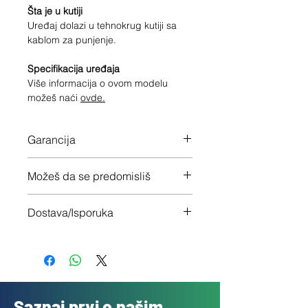
Šta je u kutiji
Uređaj dolazi u tehnokrug kutiji sa
kablom za punjenje.
Specifikacija uređaja
Više informacija o ovom modelu
možeš naći
ovde.
Garancija
12 meseci garancije na ceo uređaj
Možeš da se predomisliš
Imaš 14 dana da vratiš uređaj ukoliko
Dostava/Isporuka
nisi zadovoljan
Besplatno (Danas za sutra)
Saznaj prvi o našim