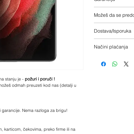
12 meseci garancije
Možeš da se predo
Imaš 14 dana da vrati
Dostava/Isporuka
1) Na kućnu adresu -
Načini plaćanja
2) Preuzimanje u te
(ugao sa Kondinom),
1) Gotovina / Pouze
2) Karticom i/ili na 
3) Bankovni prenos /
na stanju je -
požuri i poruči !
a možeš odmah preuzeti kod nas (detalji u
ci garancije. Nema razloga za brigu!
 karticom, čekovima, preko firme ili na