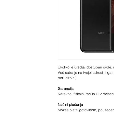
Ukoliko je uredjaj dostupan ovde, 
Već sutra je na tvojoj adresi ili g
porudžbini).
Garancija
Naravno, fiskalni račun i 12 mese
Načini plaćanja
Možes platiti gotovinom, pouzećem,