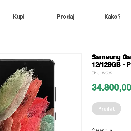
Kupi
Prodaj
Kako?
Samsung Gal
12/128GB - 
SKU: #2585
34.800,0
Prodat
Garancija