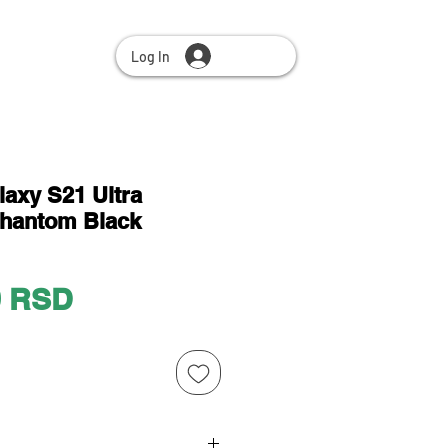
Log In
axy S21 Ultra
Phantom Black
Price
0 RSD