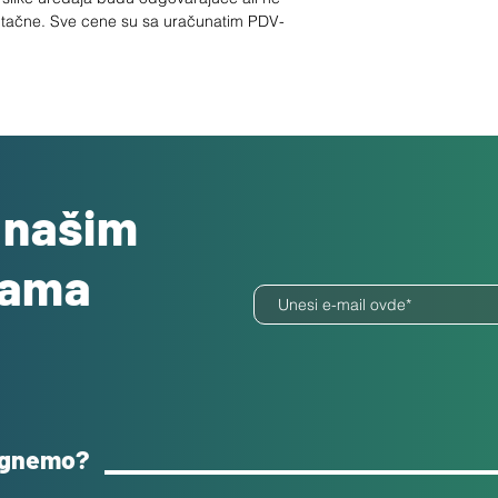
 tačne. Sve cene su sa uračunatim PDV-
o našim
dama
ognemo?