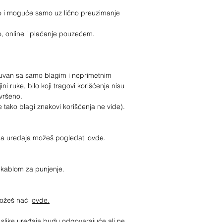
 i moguće samo uz lično preuzimanje
o, online i plaćanje pouzećem.
očuvan sa samo blagim i neprimetnim
i ruke, bilo koji tragovi korišćenja nisu
savršeno.
e tako blagi znakovi korišćenja ne vide).
jima uređaja možeš pogledati
ovde
.
sa kablom za punjenje.
možeš naći
ovde.
slike uređaja budu odgovarajuće ali ne