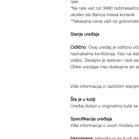
rate.
*Na rate već od
3480
rsd/mesečno
ukoliko ste Banca Intesa korisnik.
**Iskazana cena važi za gotovinsk
Stanje uređaja
Odlično
. Ovaj uređaj je odlično 
naznakama korišćenja. Već na daljin
vidljivi. Detaljno je testiran i radi 
(Slike uredjaja nisu dostupne jer s
Više informacija o različitim stan
Šta je u kutiji
Uređaj dolazi u originalnoj kutiji 
Specifikacija uređaja
Više informacija o ovom modelu 
Napomena:
tehnoKrug se trudi da 