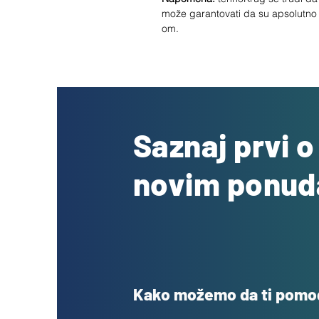
može garantovati da su apsolutno
om.
Saznaj prvi 
novim ponu
Kako možemo da ti pom