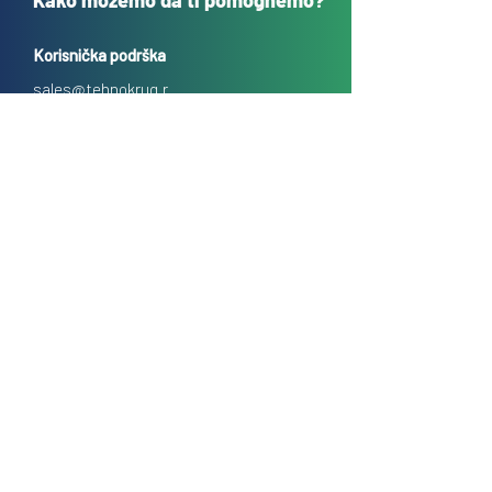
Kako možemo da ti pomognemo?
Korisnička podrška
sales@tehnokrug.r
s
Adresa za lično preuzimanje:
Kosovska 17 (ulaz iz Kondine),
Beograd, Srbija
O nama
Kontakt
Česta pitanja
Uslovi prodaje na daljinu
Politika privatnosti