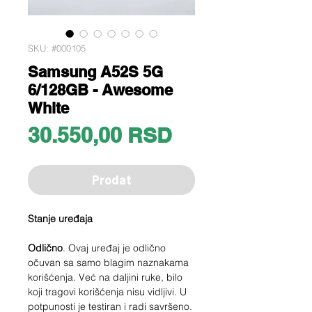
SKU: #000105
Samsung A52S 5G
6/128GB - Awesome
White
Price
30.550,00 RSD
Prodat
Stanje uređaja
Odlično
. Ovaj uređaj je odlično
očuvan sa samo blagim naznakama
korišćenja. Već na daljini ruke, bilo
koji tragovi korišćenja nisu vidljivi. U
potpunosti je testiran i radi savršeno.