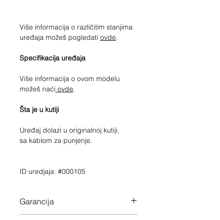
Više informacija o različitim stanjima
uređaja možeš pogledati
ovde
.
Specifikacija uređaja
Više informacija o ovom modelu
možeš naći
ovde
.
Šta je u kutiji
Uređaj dolazi u originalnoj kutiji,
sa kablom za punjenje.
ID uredjaja: #000105
Garancija
Garancija važi do 01/10/2023