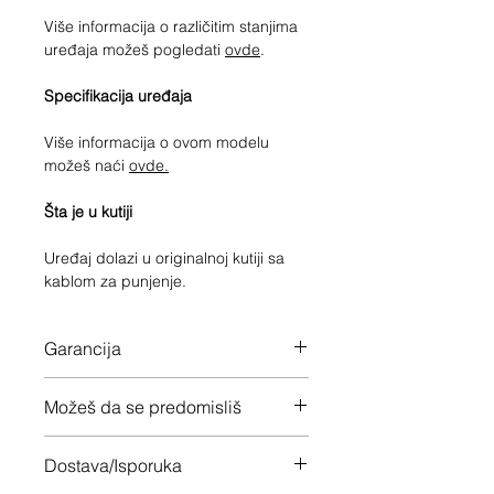
Više informacija o različitim stanjima
uređaja možeš pogledati
ovde
.
Specifikacija uređaja
Više informacija o ovom modelu
možeš naći
ovde.
Šta je u kutiji
Uređaj dolazi u originalnoj kutiji sa
kablom za punjenje.
Garancija
12 meseci garancije na ceo uređaj
Možeš da se predomisliš
Imaš 14 dana da vratiš uređaj ukoliko
Dostava/Isporuka
nisi zadovoljan