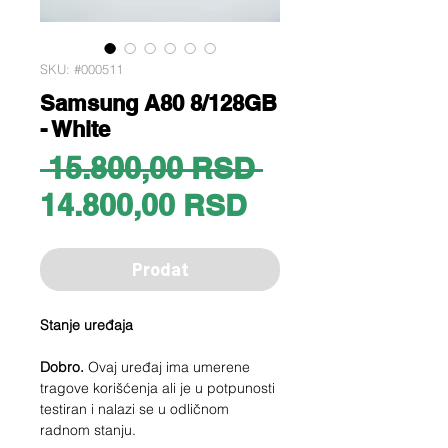
SKU: #000511
Samsung A80 8/128GB
- White
Regular
 15.800,00 RSD 
Sale
Price
14.800,00 RSD
Price
Prodat
Stanje uređaja
Dobro.
Ovaj uređaj ima umerene
tragove korišćenja ali je u potpunosti
testiran i nalazi se u odličnom
radnom stanju.