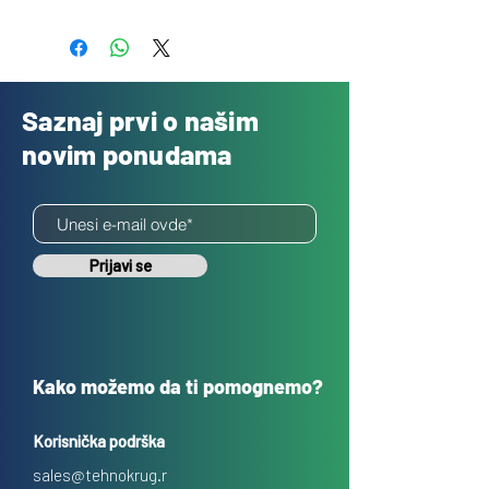
Besplatno
Saznaj prvi o našim
novim ponudama
Prijavi se
Kako možemo da ti pomognemo?
Korisnička podrška
sales@tehnokrug.r