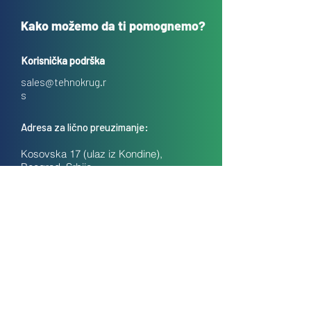
Kako možemo da ti pomognemo?
Korisnička podrška
sales@tehnokrug.r
s
Adresa za lično preuzimanje:
Kosovska 17 (ulaz iz Kondine),
Beograd, Srbija
O nama
Kontakt
Česta pitanja
Uslovi prodaje na daljinu