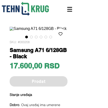
SKU: #000208
Samsung A71 6/128GB
- Black
Price
17.600,00 RSD
Prodat
Stanje uređaja
Dobro
. Ovaj uređaj ima umerene