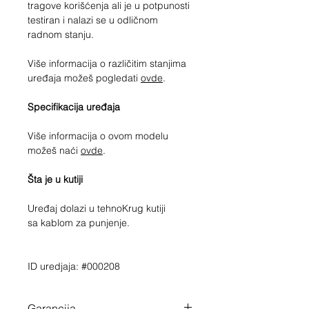
tragove korišćenja ali je u potpunosti
testiran i nalazi se u odličnom
radnom stanju.
Više informacija o različitim stanjima
uređaja možeš pogledati
ovde
.
Specifikacija uređaja
Više informacija o ovom modelu
možeš naći
ovde
.
Šta je u kutiji
Uređaj dolazi u tehnoKrug kutiji
sa kablom za punjenje.
ID uredjaja: #000208
Garancija