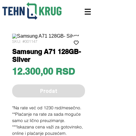
SKU: #001147
Samsung A71 128GB-
Silver
Price
12.300,00 RSD
Prodat
*Na rate već od 1230 rsd/mesečno.
**Plaćanje na rate za sada moguće
samo uz lično preuzimanje.
***Iskazana cena važi za gotovinsko,
online i plaćanje pouzećem.