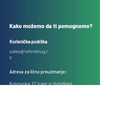
Kako možemo da ti pomognemo?
Korisnička podrška
sales@tehnokrug.r
s
Adresa za lično preuzimanje:
Kosovska 17 (ulaz iz Kondine),
Beograd, Srbija
O nama
Kontakt
Česta pitanja