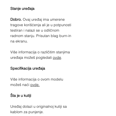
Stanje uređaja
Dobro.
Ovaj uređaj ima umerene
tragove korišćenja ali je u potpunosti
testiran i nalazi se u odličnom
radnom stanju. Prisutan blag burn-in
na ekranu.
Više informacija o različitim stanjima
uređaja možeš pogledati
ovde
.
Specifikacija uređaja
Više informacija o ovom modelu
možeš naći
ovde.
Šta je u kutiji
Uređaj dolazi u originalnoj kutiji sa
kablom za punjenje.