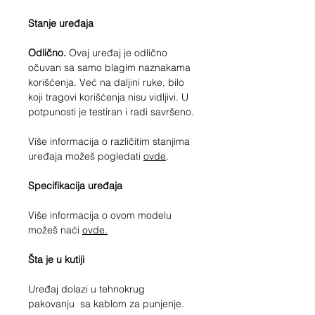
Stanje uređaja
Odlično.
Ovaj uređaj je odlično
očuvan sa samo blagim naznakama
korišćenja. Već na daljini ruke, bilo
koji tragovi korišćenja nisu vidljivi. U
potpunosti je testiran i radi savršeno.
Više informacija o različitim stanjima
uređaja možeš pogledati
ovde
.
Specifikacija uređaja
Više informacija o ovom modelu
možeš naći
ovde.
Šta je u kutiji
Uređaj dolazi u tehnokrug
pakovanju sa kablom za punjenje.