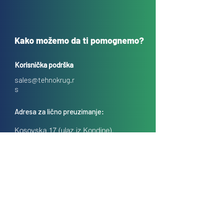
Kako možemo da ti pomognemo?
Korisnička podrška
sales@tehnokrug.r
s
Adresa za lično preuzimanje:
Kosovska 17 (ulaz iz Kondine),
Beograd, Srbija
O nama
Kontakt
Česta pitanja