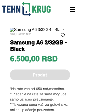
SKU: #001162
Samsung A6 3/32GB -
Black
Price
6.500,00 RSD
Prodat
*Na rate već od 650 rsd/mesečno.
**Plaćanje na rate za sada moguće
samo uz lično preuzimanje.
***Iskazana cena važi za gotovinsko,
online i plaćanje pouzećem.