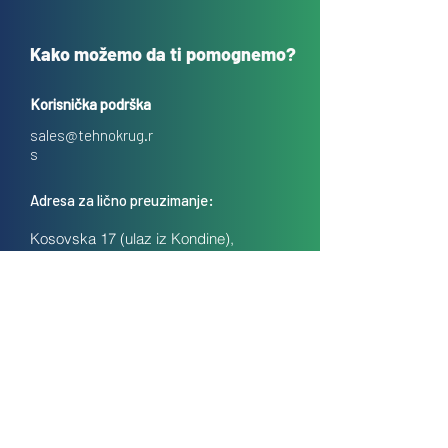
Kako možemo da ti pomognemo?
Korisnička podrška
sales@tehnokrug.r
s
Adresa za lično preuzimanje:
Kosovska 17 (ulaz iz Kondine),
Beograd, Srbija
O nama
Kontakt
Česta pitanja
Uslovi prodaje na daljinu