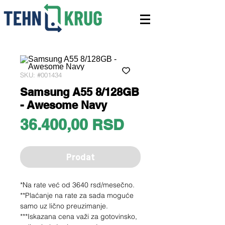
SKU: #001434
Samsung A55 8/128GB
- Awesome Navy
Price
36.400,00 RSD
Prodat
*Na rate već od 3640 rsd/mesečno.
**Plaćanje na rate za sada moguće
samo uz lično preuzimanje.
***Iskazana cena važi za gotovinsko,