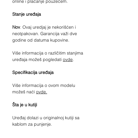
online i plaćanje pouzećem.
Stanje uređaja
Nov
. Ovaj uredjaj je nekorišćen i
neotpakovan. Garancija važi dve
godine od datuma kupovine.
Više informacija o različitim stanjima
uređaja možeš pogledati
ovde
.
Specifikacija uređaja
Više informacija o ovom modelu
možeš naći
ovde.
Šta je u kutiji
Uređaj dolazi u originalnoj kutiji sa
kablom za punjenje.