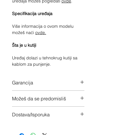
uređaja možeš pogledati
ovde
.
Specifikacija uređaja
Više informacija o ovom modelu
možeš naći
ovde.
Šta je u kutiji
Uređaj dolazi u tehnokrug kutiji sa
kablom za punjenje.
Garancija
12 meseci garancije na ceo uređaj
Možeš da se predomisliš
Imaš 14 dana da vratiš uređaj ukoliko
Dostava/Isporuka
nisi zadovoljan
Besplatno