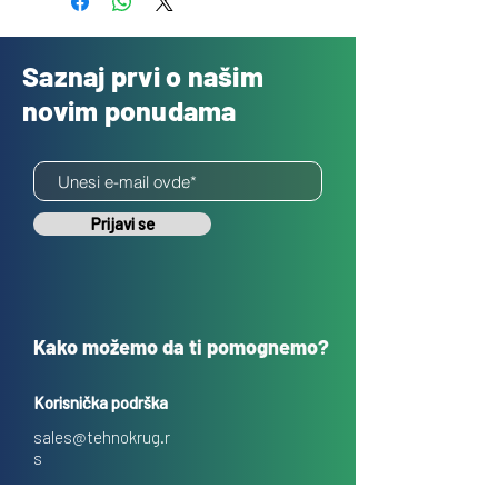
Saznaj prvi o našim
novim ponudama
Prijavi se
Kako možemo da ti pomognemo?
Korisnička podrška
sales@tehnokrug.r
s