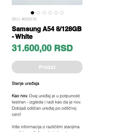
SKU: #000518
Samsung A54 8/128GB
- White
Price
31.600,00 RSD
Prodat
Stanje uređaja
Kao nov.
Ovaj uređaj je u potpunosti
testiran - izgleda i radi kao da je nov.
Dobijaš odličan uređaj po odličnoj
ceni!
Više informacija o različitim stanjima