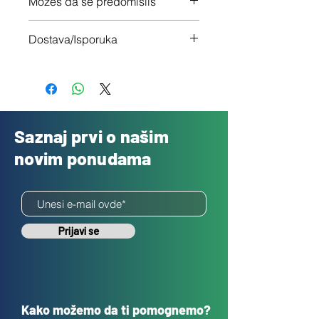
Možeš da se predomisliš
Imaš 14 dana da vratiš uređaj ukoliko
Dostava/Isporuka
nisi zadovoljan
Besplatno
Saznaj prvi o našim
novim ponudama
Prijavi se
Kako možemo da ti pomognemo?