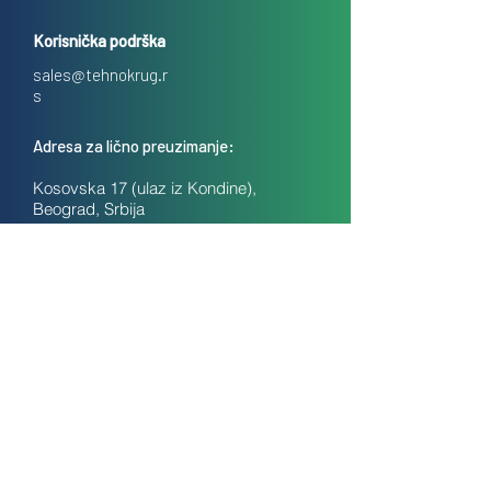
Korisnička podrška
sales@tehnokrug.r
s
Adresa za lično preuzimanje:
Kosovska 17 (ulaz iz Kondine),
Beograd, Srbija
O nama
Kontakt
Česta pitanja
Uslovi prodaje na daljinu
Politika privatnosti