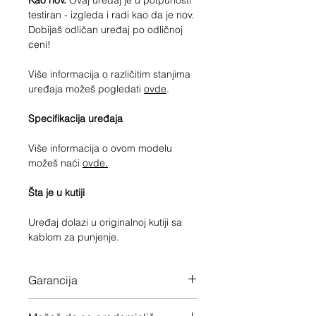
Kao nov.
Ovaj uređaj je u potpunosti
testiran - izgleda i radi kao da je nov.
Dobijaš odličan uređaj po odličnoj
ceni!
Više informacija o različitim stanjima
uređaja možeš pogledati
ovde
.
Specifikacija uređaja
Više informacija o ovom modelu
možeš naći
ovde.
Šta je u kutiji
Uređaj dolazi u originalnoj kutiji sa
kablom za punjenje.
Garancija
Fabrička garancija važi do 10/10/25