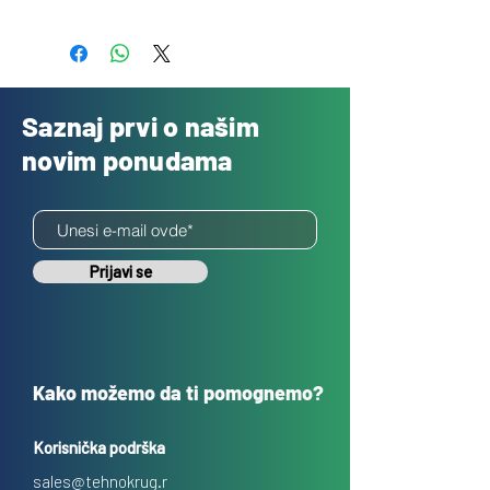
Besplatno
Saznaj prvi o našim
novim ponudama
Prijavi se
Kako možemo da ti pomognemo?
Korisnička podrška
sales@tehnokrug.r