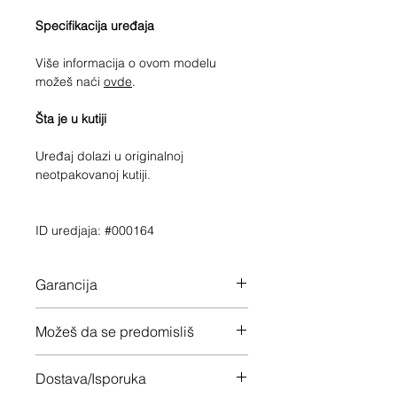
Specifikacija uređaja
Više informacija o ovom modelu
možeš naći
ovde
.
Šta je u kutiji
Uređaj dolazi u originalnoj
neotpakovanoj kutiji.
ID uredjaja: #000164
Garancija
24 meseca garancije na ceo uređaj
Možeš da se predomisliš
Imaš 14 dana da vratiš uređaj ukoliko
Dostava/Isporuka
nisi zadovoljan