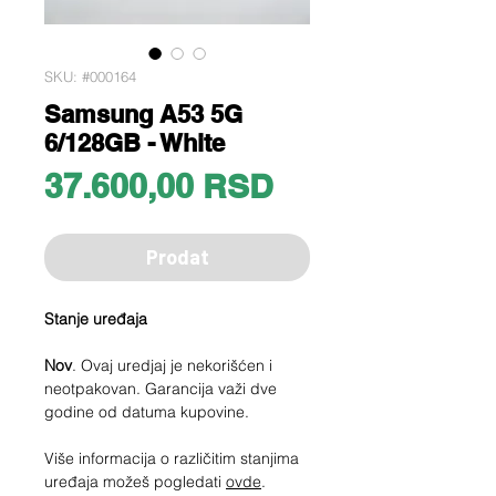
SKU: #000164
Samsung A53 5G
6/128GB - White
Price
37.600,00 RSD
Prodat
Stanje uređaja
Nov
. Ovaj uredjaj je nekorišćen i
neotpakovan. Garancija važi dve
godine od datuma kupovine.
Više informacija o različitim stanjima
uređaja možeš pogledati
ovde
.