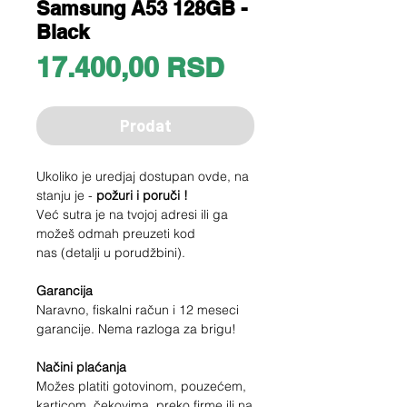
Samsung A53 128GB -
Black
Price
17.400,00 RSD
Prodat
Ukoliko je uredjaj dostupan ovde, na
stanju je -
požuri i poruči !
Već sutra je na tvojoj adresi ili ga
možeš odmah preuzeti kod
nas (detalji u porudžbini).
Garancija
Naravno, fiskalni račun i 12 meseci
garancije. Nema razloga za brigu!
Načini plaćanja
Možes platiti gotovinom, pouzećem,
karticom, čekovima, preko firme ili na