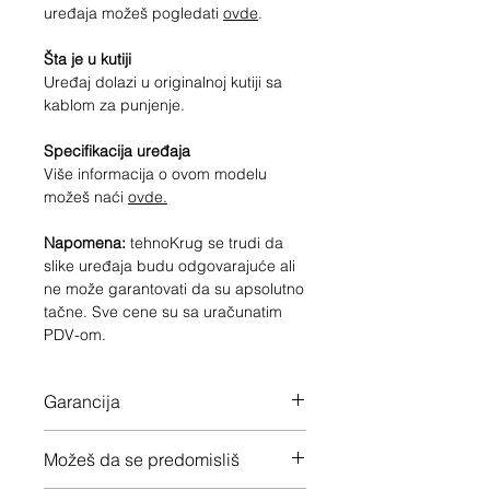
uređaja možeš pogledati
ovde
.
Šta je u kutiji
Uređaj dolazi u originalnoj kutiji sa
kablom za punjenje.
Specifikacija uređaja
Više informacija o ovom modelu
možeš naći
ovde.
Napomena:
tehnoKrug se trudi da
slike uređaja budu odgovarajuće ali
ne može garantovati da su apsolutno
tačne. Sve cene su sa uračunatim
PDV-om.
Garancija
12 meseci garancije na ceo uređaj
Možeš da se predomisliš