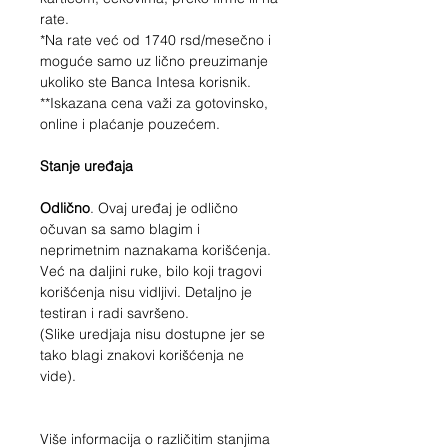
rate.
*Na rate već od
1740
rsd/mesečno i
moguće samo uz lično preuzimanje
ukoliko ste Banca Intesa korisnik.
**Iskazana cena važi za gotovinsko,
online i plaćanje pouzećem.
Stanje uređaja
Odlično
. Ovaj uređaj je odlično
očuvan sa samo blagim i
neprimetnim naznakama korišćenja.
Već na daljini ruke, bilo koji tragovi
korišćenja nisu vidljivi. Detaljno je
testiran i radi savršeno.
(Slike uredjaja nisu dostupne jer se
tako blagi znakovi korišćenja ne
vide).
Više informacija o različitim stanjima