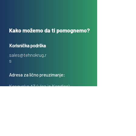
Kako možemo da ti pomognemo?
Korisnička podrška
sales@tehnokrug.r
s
Adresa za lično preuzimanje:
Kosovska 17 (ulaz iz Kondine),
Beograd, Srbija
O nama
Kontakt
Česta pitanja