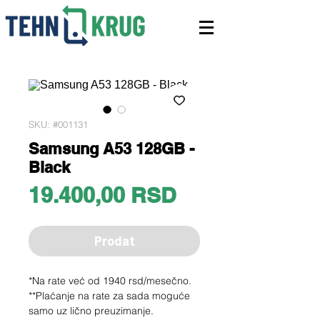
SKU: #001131
Samsung A53 128GB -
Black
Price
19.400,00 RSD
Prodat
*Na rate već od 1940 rsd/mesečno.
**Plaćanje na rate za sada moguće
samo uz lično preuzimanje.