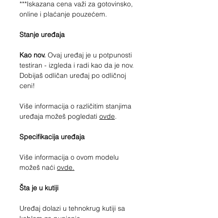
***Iskazana cena važi za gotovinsko,
online i plaćanje pouzećem.
Stanje uređaja
Kao nov.
Ovaj uređaj je u potpunosti
testiran - izgleda i radi kao da je nov.
Dobijaš odličan uređaj po odličnoj
ceni!
Više informacija o različitim stanjima
uređaja možeš pogledati
ovde
.
Specifikacija uređaja
Više informacija o ovom modelu
možeš naći
ovde.
Šta je u kutiji
Uređaj dolazi u tehnokrug kutiji sa