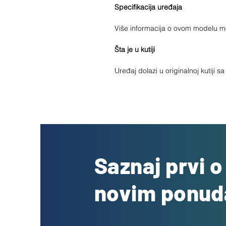
Specifikacija uređaja
Više informacija o ovom modelu 
Šta je u kutiji
Uređaj dolazi u originalnoj kutiji 
Saznaj prvi 
novim ponu