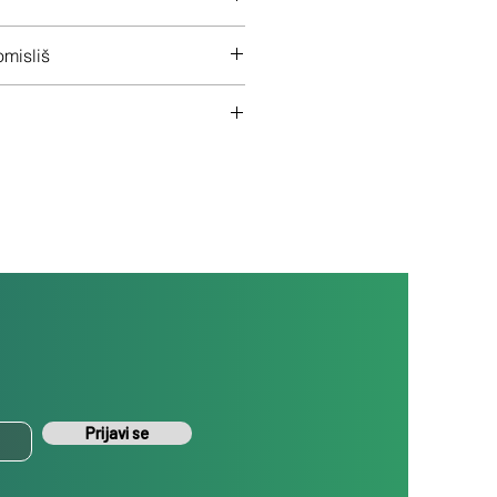
 na ceo uređaj
misliš
š uređaj ukoliko nisi zadovoljan
Prijavi se