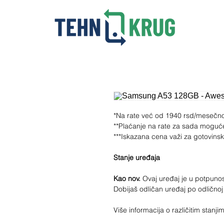
*Na rate već od 1940 rsd/mesečn
**Plaćanje na rate za sada moguć
***Iskazana cena važi za gotovins
Stanje uređaja
Kao nov.
Ovaj uređaj je u potpunosti
Dobijaš odličan uređaj po odličnoj
Više informacija o različitim stan