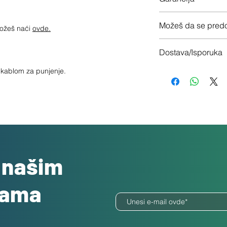
12 meseci garancije
Možeš da se predo
možeš naći
ovde.
Imaš 14 dana da vrati
Dostava/Isporuka
Besplatno
sa kablom za punjenje.
o našim
dama