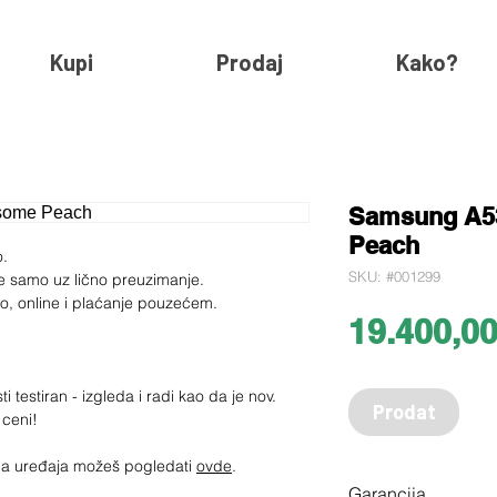
Kupi
Prodaj
Kako?
Samsung A5
Peach
o.
SKU: #001299
e samo uz lično preuzimanje.
ko, online i plaćanje pouzećem.
19.400,0
 testiran - izgleda i radi kao da je nov.
Prodat
 ceni!
jima uređaja možeš pogledati
ovde
.
Garancija