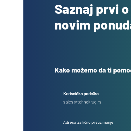
Saznaj prvi 
novim ponu
Kako možemo da ti pom
Korisnička podrška
sales@tehnokrug.rs
Adresa za lično preuzimanje: