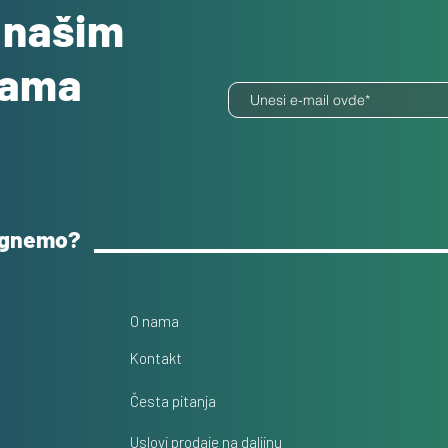
o našim
dama
ognemo?
O nama
Kontakt
Česta pitanja
Uslovi prodaje na daljinu