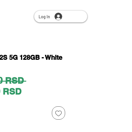
Log In
S 5G 128GB - White
Regular
0 RSD 
Sale
Price
0 RSD
Price