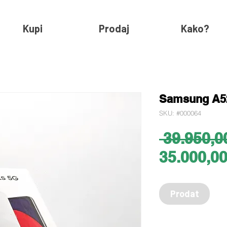
Kupi
Prodaj
Kako?
Samsung A52
SKU: #000064
 39.950,0
35.000,0
Prodat