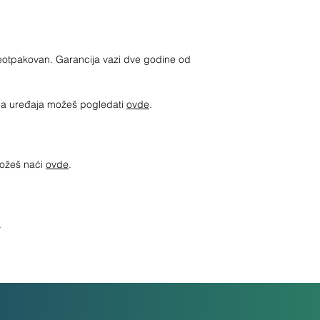
neotpakovan. Garancija vazi dve godine od
jima uređaja možeš pogledati
ovde
.
možeš naći
ovde
.
.