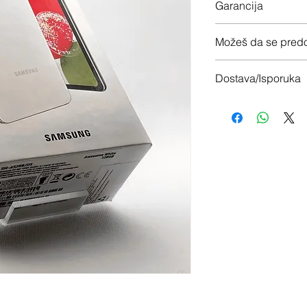
Garancija
24 meseci garancije
Možeš da se predo
Imaš 14 dana da vrati
Dostava/Isporuka
Besplatno