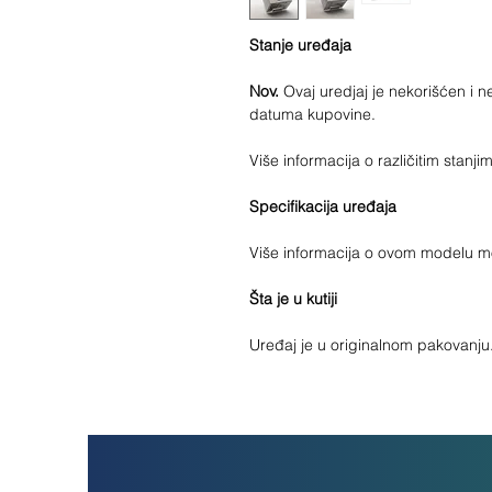
Stanje uređaja
Nov.
Ovaj uredjaj je nekorišćen i 
datuma kupovine.
Više informacija o različitim stan
Specifikacija uređaja
Više informacija o ovom modelu 
Šta je u kutiji
Uređaj je u originalnom pakovanju