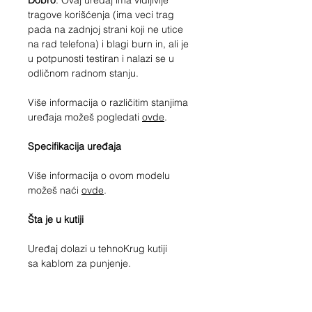
Dobro
. Ovaj uređaj ima vidljivije
tragove korišćenja (ima veci trag
pada na zadnjoj strani koji ne utice
na rad telefona) i blagi burn in, ali je
u potpunosti testiran i nalazi se u
odličnom radnom stanju.
Više informacija o različitim stanjima
uređaja možeš pogledati
ovde
.
Specifikacija uređaja
Više informacija o ovom modelu
možeš naći
ovde
.
Šta je u kutiji
Uređaj dolazi u tehnoKrug kutiji
sa kablom za punjenje.