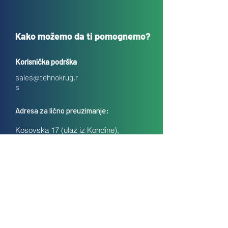
Kako možemo da ti pomognemo?
Korisnička podrška
sales@tehnokrug.r
s
Adresa za lično preuzimanje:
Kosovska 17 (ulaz iz Kondine),
Beograd, Srbija
O nama
Kontakt
Česta pitanja