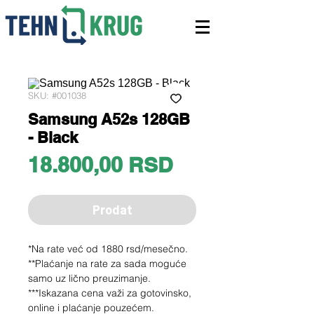
SKU: #001038
Samsung A52s 128GB
- Black
Price
18.800,00 RSD
Prodat
*Na rate već od 1880 rsd/mesečno.
**Plaćanje na rate za sada moguće
samo uz lično preuzimanje.
***Iskazana cena važi za gotovinsko,
online i plaćanje pouzećem.