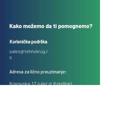
Kako možemo da ti pomognemo?
Korisnička podrška
sales@tehnokrug.r
s
Adresa za lično preuzimanje:
Kosovska 17 (ulaz iz Kondine),
Beograd, Srbija
O nama
Kontakt
Česta pitanja