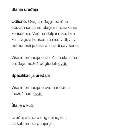
Stanje uređaja
Odlično.
Ovaj uređaj je odlično
očuvan sa samo blagim naznakama
korišćenja. Već na daljini ruke, bilo
koji tragovi korišćenja nisu vidljivi. U
potpunosti je testiran i radi savršeno.
Više informacija o različitim stanjima
uređaja možeš pogledati
ovde
.
Specifikacija uređaja
Više informacija o ovom modelu
možeš naći
ovde
.
Šta je u kutiji
Uređaj dolazi u originalnoj kutiji
sa kablom za punjenje.