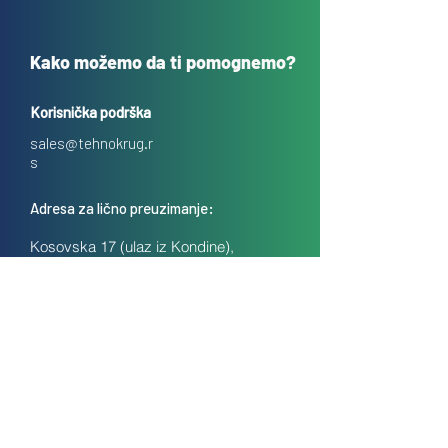
Kako možemo da ti pomognemo?
Korisnička podrška
sales@tehnokrug.r
s
Adresa za lično preuzimanje:
Kosovska 17 (ulaz iz Kondine),
Beograd, Srbija
O nama
Kontakt
Česta pitanja