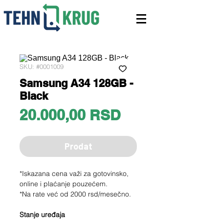
SKU: #0001009
Samsung A34 128GB -
Black
Price
20.000,00 RSD
Prodat
*Iskazana cena važi za gotovinsko,
online i plaćanje pouzećem.
*Na rate već od 2000 rsd/mesečno.
Stanje uređaja