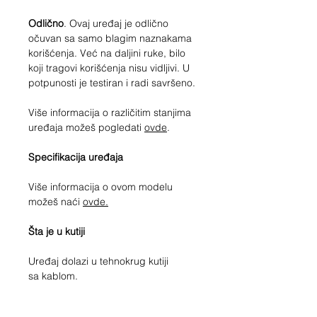
Odlično
. Ovaj uređaj je odlično
očuvan sa samo blagim naznakama
korišćenja. Već na daljini ruke, bilo
koji tragovi korišćenja nisu vidljivi. U
potpunosti je testiran i radi savršeno.
Više informacija o različitim stanjima
uređaja možeš pogledati
ovde
.
Specifikacija uređaja
Više informacija o ovom modelu
možeš naći
ovde.
Šta je u kutiji
Uređaj dolazi u tehnokrug kutiji
sa kablom.