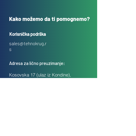
Kako možemo da ti pomognemo?
Korisnička podrška
sales@tehnokrug.r
s
Adresa za lično preuzimanje:
Kosovska 17 (ulaz iz Kondine),
Beograd, Srbija
O nama
Kontakt
Česta pitanja