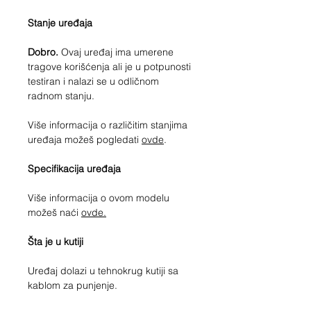
Stanje uređaja
Dobro.
Ovaj uređaj ima umerene
tragove korišćenja ali je u potpunosti
testiran i nalazi se u odličnom
radnom stanju.
Više informacija o različitim stanjima
uređaja možeš pogledati
ovde
.
Specifikacija uređaja
Više informacija o ovom modelu
možeš naći
ovde.
Šta je u kutiji
Uređaj dolazi u tehnokrug kutiji sa
kablom za punjenje.