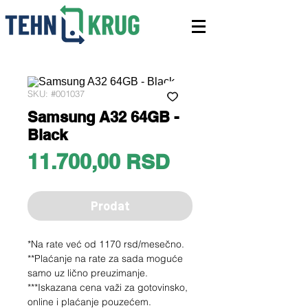
SKU: #001037
Samsung A32 64GB -
Black
Price
11.700,00 RSD
Prodat
*Na rate već od 1170 rsd/mesečno.
**Plaćanje na rate za sada moguće
samo uz lično preuzimanje.
***Iskazana cena važi za gotovinsko,
online i plaćanje pouzećem.