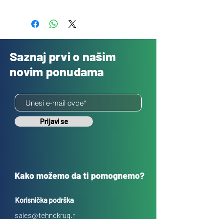
Besplatno
Saznaj prvi o našim
novim ponudama
Prijavi se
Kako možemo da ti pomognemo?
Korisnička podrška
sales@tehnokrug.r