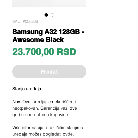
SKU: #000206
Samsung A32 128GB -
Awesome Black
Price
23.700,00 RSD
Prodat
Stanje uređaja
Nov
. Ovaj uredjaj je nekorišćen i
neotpakovan. Garancija važi dve
godine od datuma kupovine.
Više informacija o različitim stanjima
uređaja možeš pogledati
ovde
.