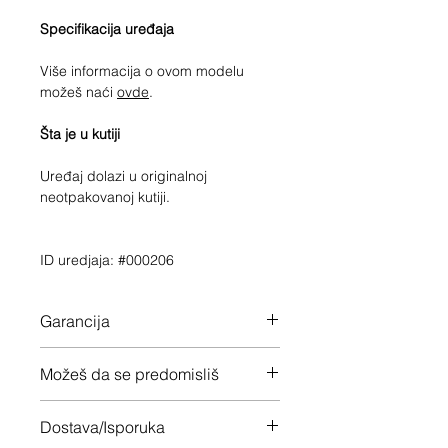
Specifikacija uređaja
Više informacija o ovom modelu
možeš naći
ovde
.
Šta je u kutiji
Uređaj dolazi u originalnoj
neotpakovanoj kutiji.
ID uredjaja: #000206
Garancija
24 meseca garancije na ceo uređaj
Možeš da se predomisliš
Imaš 14 dana da vratiš uređaj ukoliko
Dostava/Isporuka
nisi zadovoljan