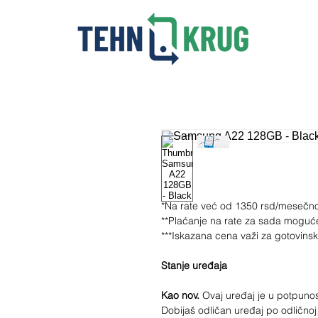
*Na rate već od 1350 rsd/mesečn
**Plaćanje na rate za sada moguć
***Iskazana cena važi za gotovins
Stanje uređaja
Kao nov.
Ovaj uređaj je u potpunosti
Dobijaš odličan uređaj po odličnoj