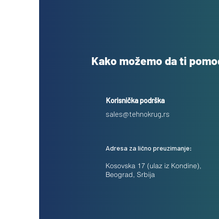
Kako možemo da ti pom
Korisnička podrška
sales@tehnokrug.rs
Adresa za lično preuzimanje:
Kosovska 17 (ulaz iz Kondine),
Beograd, Srbija