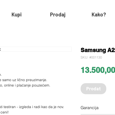
Kupi
Prodaj
Kako?
Samsung A22
SKU: #001130
13.500,0
o.
e samo uz lično preuzimanje.
ko, online i plaćanje pouzećem.
Prodat
 testiran - izgleda i radi kao da je nov.
Garancija
 ceni!