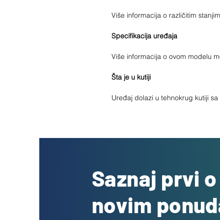
Više informacija o različitim stan
Specifikacija uređaja
Više informacija o ovom modelu 
Šta je u kutiji
Uređaj dolazi u tehnokrug kutiji s
Saznaj prvi 
novim ponu