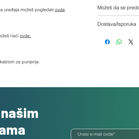
12 meseci garancije
Možeš da se predo
jima uređaja možeš pogledati
ovde
.
Imaš 14 dana da vrati
Dostava/Isporuka
Besplatno
možeš naći
ovde.
a kablom za punjenje.
o našim
dama