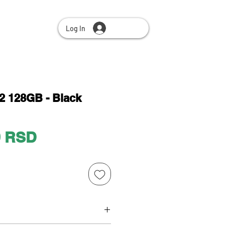
Log In
 128GB - Black
Price
0 RSD