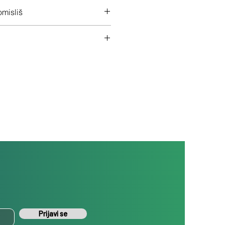
 na ceo uređaj
misliš
š uređaj ukoliko nisi zadovoljan
Prijavi se