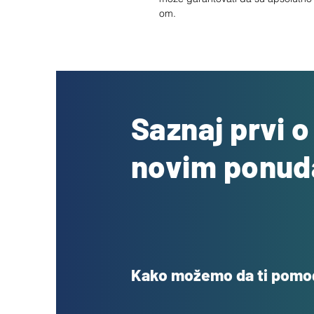
om.
Saznaj prvi 
novim ponu
Kako možemo da ti pom