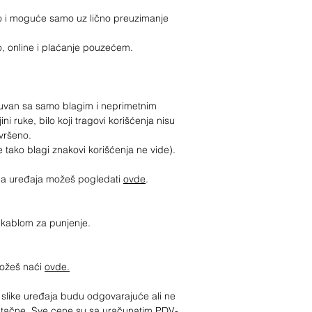
o i moguće samo uz lično preuzimanje
o, online i plaćanje pouzećem.
očuvan sa samo blagim i neprimetnim
i ruke, bilo koji tragovi korišćenja nisu
savršeno.
e tako blagi znakovi korišćenja ne vide).
jima uređaja možeš pogledati
ovde
.
sa kablom za punjenje.
možeš naći
ovde.
slike uređaja budu odgovarajuće ali ne
 tačne. Sve cene su sa uračunatim PDV-