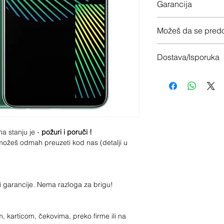
Garancija
12 meseci garancije
Možeš da se predo
Imaš 14 dana da vrati
Dostava/Isporuka
Besplatno (Danas za 
na stanju je -
požuri i poruči !
a možeš odmah preuzeti kod nas (detalji u
ci garancije. Nema razloga za brigu!
 karticom, čekovima, preko firme ili na