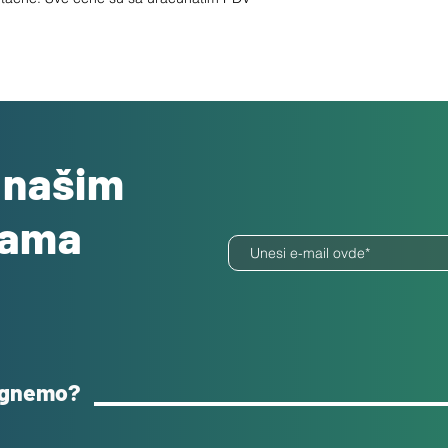
o našim
dama
ognemo?