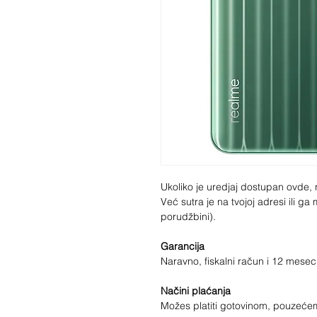
Ukoliko je uredjaj dostupan ovde, 
Već sutra je na tvojoj adresi ili g
porudžbini).
Garancija
Naravno, fiskalni račun i 12 mese
Načini plaćanja
Možes platiti gotovinom, pouzećem,