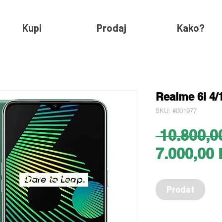
Kupi
Prodaj
Kako?
Realme 6i 4/
SKU: #001977
 10.800,0
7.000,00
Prodat