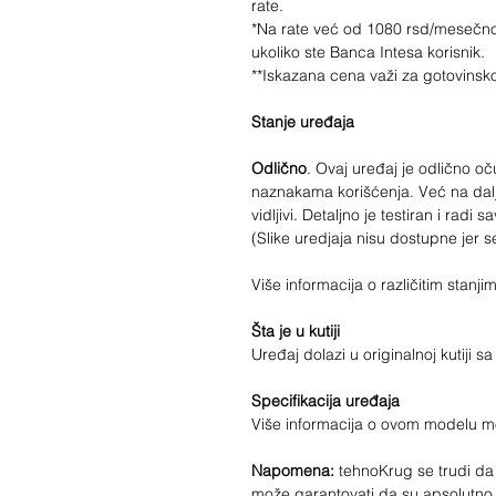
rate.
*Na rate već od 1080 rsd/mesečn
ukoliko ste Banca Intesa korisnik.
**Iskazana cena važi za gotovinsk
Stanje uređaja
Odlično
. Ovaj uređaj je odlično 
naznakama korišćenja. Već na daljin
vidljivi. Detaljno je testiran i radi 
(Slike uredjaja nisu dostupne jer s
Više informacija o različitim stan
Šta je u kutiji
Uređaj dolazi u originalnoj kutiji 
Specifikacija uređaja
Više informacija o ovom modelu 
Napomena:
tehnoKrug se trudi da 
može garantovati da su apsolutno