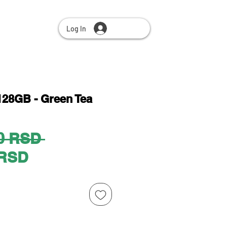
Log In
128GB - Green Tea
Regular
0 RSD 
Sale
Price
 RSD
Price