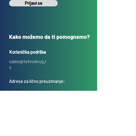
Prijavi se
Kako možemo da ti pomognemo?
Korisnička podrška
sales@tehnokrug.r
s
Adresa za lično preuzimanje:
Kosovska 17 (ulaz iz Kondine),
Beograd, Srbija
O nama
Kontakt