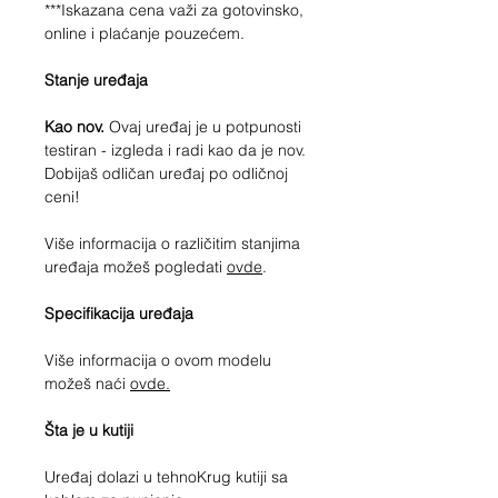
***Iskazana cena važi za gotovinsko,
online i plaćanje pouzećem.
Stanje uređaja
Kao nov.
Ovaj uređaj je u potpunosti
testiran - izgleda i radi kao da je nov.
Dobijaš odličan uređaj po odličnoj
ceni!
Više informacija o različitim stanjima
uređaja možeš pogledati
ovde
.
Specifikacija uređaja
Više informacija o ovom modelu
možeš naći
ovde.
Šta je u kutiji
Uređaj dolazi u tehnoKrug kutiji sa