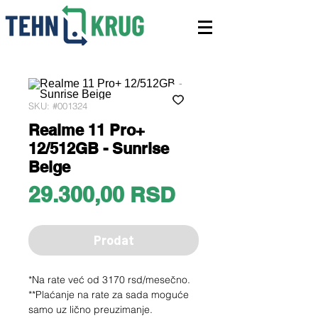
SKU: #001324
Realme 11 Pro+
12/512GB - Sunrise
Beige
Price
29.300,00 RSD
Prodat
*Na rate već od 3170 rsd/mesečno.
**Plaćanje na rate za sada moguće
samo uz lično preuzimanje.