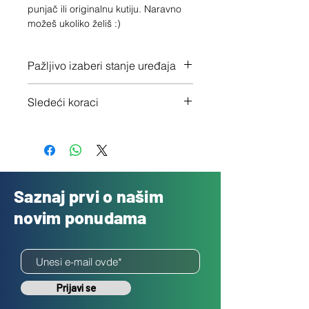
punjač ili originalnu kutiju. Naravno 
možeš ukoliko želiš :)
Pažljivo izaberi stanje uređaja
Proveri tačno stanje ovde
Sledeći koraci
1 - Potvrdi porudžbinu klikom na
"Dalje"
2 - Pošalji besplatno svoj uređaj
3 - Uplatićemo ti novac isti dan
Saznaj prvi o našim
novim ponudama
Prijavi se