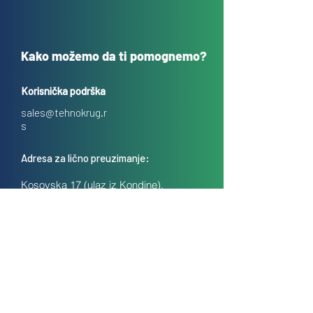
Kako možemo da ti pomognemo?
Korisnička podrška
sales@tehnokrug.r
s
Adresa za lično preuzimanje:
Kosovska 17 (ulaz iz Kondine),
Beograd, Srbija
O nama
Kontakt
Česta pitanja