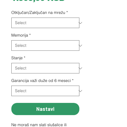
Otključan/Zaključan na mrežu
*
Memorija
*
Stanje
*
Garancija važi duže od 6 meseci
*
Nastavi
Ne moraš nam slati slušalice ili 