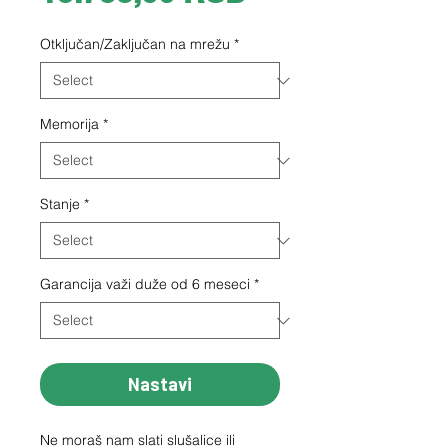
Otključan/Zaključan na mrežu
*
Memorija
*
Stanje
*
Garancija važi duže od 6 meseci
*
Nastavi
Ne moraš nam slati slušalice ili 