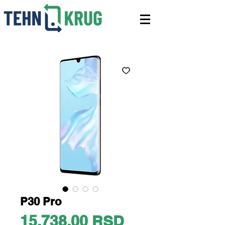
P30 Pro
Price
15.738,00 RSD