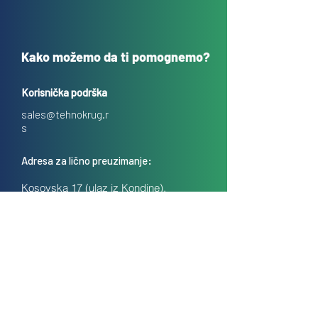
Kako možemo da ti pomognemo?
Korisnička podrška
sales@tehnokrug.r
s
Adresa za lično preuzimanje:
Kosovska 17 (ulaz iz Kondine),
Beograd, Srbija
O nama
Kontakt
Česta pitanja