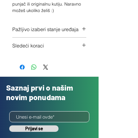
punjač ili originalnu kutiju. Naravno 
možeš ukoliko želiš :)
Pažljivo izaberi stanje uređaja
Proveri tačno stanje ovde
Sledeći koraci
1 - Potvrdi porudžbinu klikom na
"Dalje"
2 - Pošalji besplatno svoj uređaj
3 - Uplatićemo ti novac isti dan
Saznaj prvi o našim
novim ponudama
Prijavi se