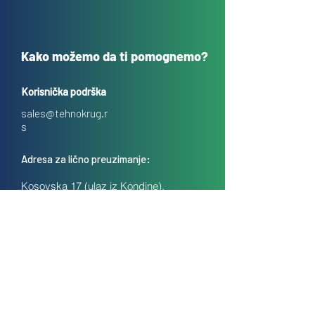
Kako možemo da ti pomognemo?
Korisnička podrška
sales@tehnokrug.r
s
Adresa za lično preuzimanje:
Kosovska 17 (ulaz iz Kondine),
Beograd, Srbija
O nama
Kontakt
Česta pitanja