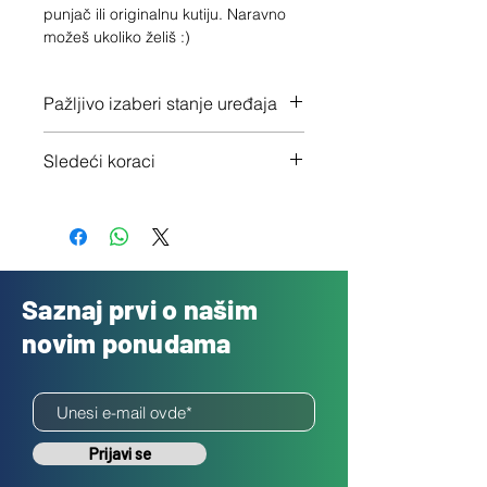
punjač ili originalnu kutiju. Naravno 
možeš ukoliko želiš :)
Pažljivo izaberi stanje uređaja
Proveri tačno stanje ovde
Sledeći koraci
1 - Potvrdi porudžbinu klikom na
"Dalje"
2 - Pošalji besplatno svoj uređaj
3 - Uplatićemo ti novac isti dan
Saznaj prvi o našim
novim ponudama
Prijavi se