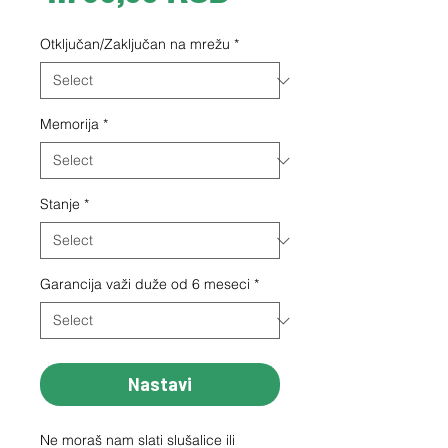
Otključan/Zaključan na mrežu
*
Memorija
*
Stanje
*
Garancija važi duže od 6 meseci
*
Nastavi
Ne moraš nam slati slušalice ili 