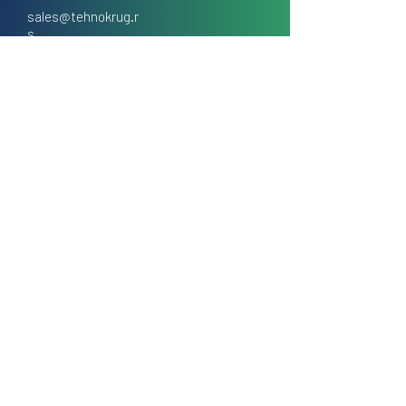
sales@tehnokrug.r
s
Adresa za lično preuzimanje:
Kosovska 17 (ulaz iz Kondine),
Beograd, Srbija
O nama
Kontakt
Česta pitanja
Uslovi prodaje na daljinu
Politika privatnosti
Kolačići (cookies)