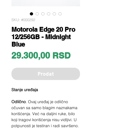
SKU: #000292
Motorola Edge 20 Pro
12/256GB - Midnight
Blue
Price
29.300,00 RSD
Prodat
Stanje uređaja
Odlično
. Ovaj uređaj je odlično
očuvan sa samo blagim naznakama
korišćenja. Već na daljini ruke, bilo
koji tragovi korišćenja nisu vidljivi. U
potpunosti je testiran i radi savršeno.