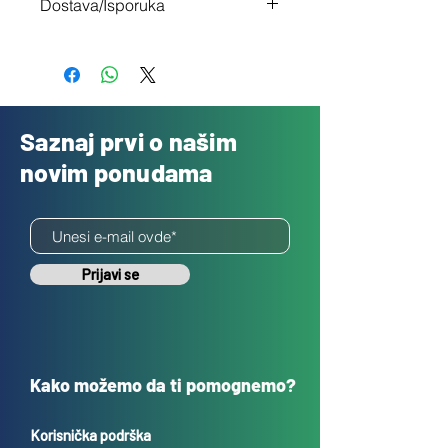
Dostava/Isporuka
nisi zadovoljan
Besplatno
Saznaj prvi o našim
novim ponudama
Prijavi se
Kako možemo da ti pomognemo?
Korisnička podrška