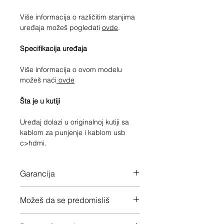
Više informacija o različitim stanjima
uređaja možeš pogledati
ovde
.
Specifikacija uređaja
Više informacija o ovom modelu
možeš naći
ovde
Šta je u kutiji
Uređaj dolazi u originalnoj kutiji sa
kablom za punjenje i kablom usb
c>hdmi.
Garancija
12 meseci garancije na ceo uređaj
Možeš da se predomisliš
Imaš 14 dana da vratiš uređaj ukoliko