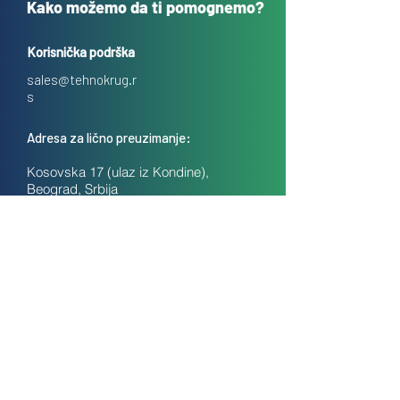
Kako možemo da ti pomognemo?
Korisnička podrška
sales@tehnokrug.r
s
Adresa za lično preuzimanje:
Kosovska 17 (ulaz iz Kondine),
Beograd, Srbija
O nama
Kontakt
Česta pitanja
Uslovi prodaje na daljinu
Politika privatnosti