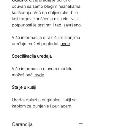
Odlično
. Ovaj uređaj je odlično
očuvan sa samo blagim naznakama
korišćenja. Već na daljini ruke, bilo
koji tragovi korišćenja nisu vidljivi. U
potpunosti je testiran i radi savršeno.
Više informacija o različitim stanjima
uređaja možeš pogledati
ovde
.
Specifikacija uređaja
Više informacija o ovom modelu
možeš naći
ovde
Šta je u kutiji
Uređaj dolazi u originalnoj kutiji sa
kablom za punjenje i punjacem.
Garancija