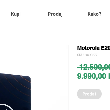
Kupi
Prodaj
Kako?
Motorola E20
SKU: #000277
 12.500,0
9.990,00
Prodat