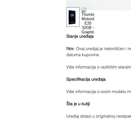
Stanje uređaja
Nov
. Ovaj uredjaj je nekorišćen i
datuma kupovine.
Više informacija o različitim stan
Specifikacija uređaja
Više informacija o ovom modelu 
Šta je u kutiji
Uređaj dolazi u originalnoj neotpak