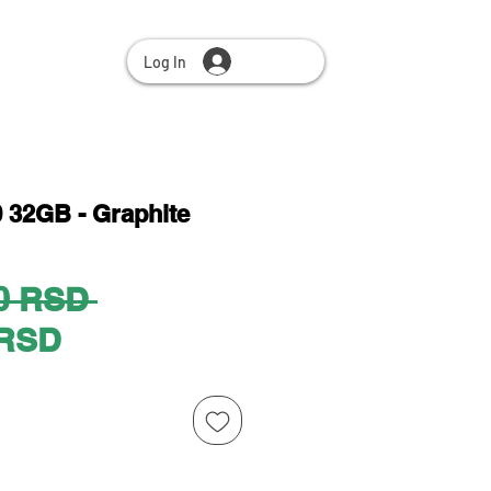
Log In
 32GB - Graphite
Regular
0 RSD 
Sale
Price
 RSD
Price