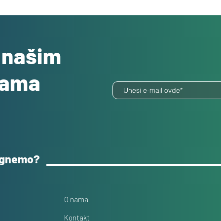
o našim
dama
ognemo?
O nama
Kontakt