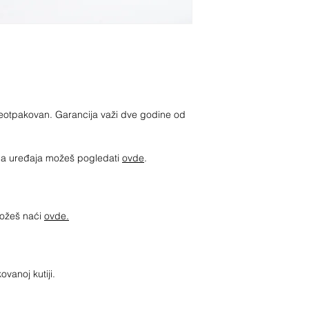
 neotpakovan. Garancija važi dve godine od
jima uređaja možeš pogledati
ovde
.
možeš naći
ovde.
ovanoj kutiji.