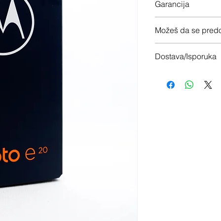
Garancija
24 meseca garancije
Možeš da se predo
Imaš 14 dana da vrati
Dostava/Isporuka
Besplatno