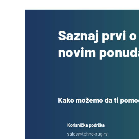
Saznaj prvi 
novim ponu
Kako možemo da ti pom
Korisnička podrška
sales@tehnokrug.rs