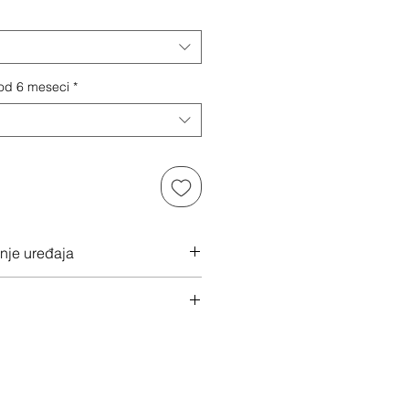
 od 6 meseci
*
anje uređaja
 ovde
u klikom na "Dalje"
 svoj uređaj
ac isti dan