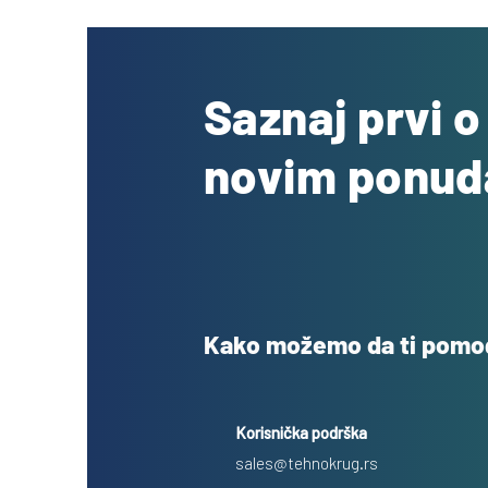
Saznaj prvi 
novim ponu
Kako možemo da ti pom
Korisnička podrška
sales@tehnokrug.rs