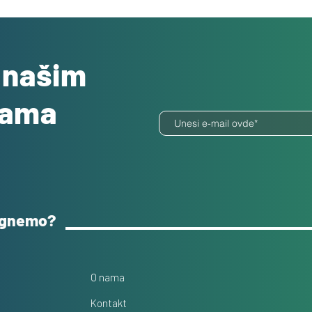
o našim
dama
ognemo?
O nama
Kontakt