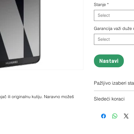
Stanje
*
Select
Garancija važi duže
Select
Nastavi
Pažljivo izaberi st
Proveri tačno stanje
jač ili originalnu kutiju. Naravno možeš 
Sledeći koraci
1 - Potvrdi porudžbin
2 - Pošalji besplatno
3 - Uplatićemo ti nov