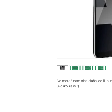
Ne moraš nam slati slušalice ili pun
ukoliko želiš :)