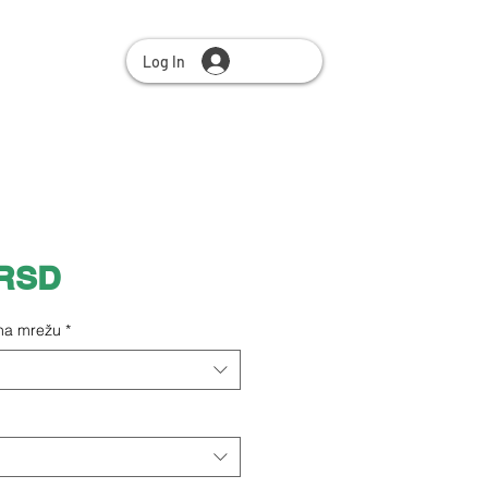
Log In
Price
 RSD
 na mrežu
*