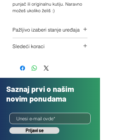
punjač ili originalnu kutiju. Naravno 
možeš ukoliko želiš :)
Pažljivo izaberi stanje uređaja
Proveri tačno stanje ovde
Sledeći koraci
1 - Potvrdi porudžbinu klikom na
"Dalje"
2 - Pošalji besplatno svoj uređaj
3 - Uplatićemo ti novac isti dan
Saznaj prvi o našim
novim ponudama
Prijavi se