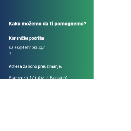
Kako možemo da ti pomognemo?
Korisnička podrška
sales@tehnokrug.r
s
Adresa za lično preuzimanje:
Kosovska 17 (ulaz iz Kondine),
Beograd, Srbija
O nama
Kontakt
Česta pitanja