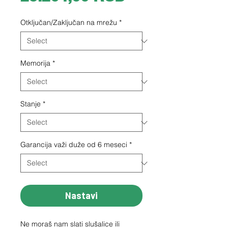
Otključan/Zaključan na mrežu
*
Memorija
*
Stanje
*
Garancija važi duže od 6 meseci
*
Nastavi
Ne moraš nam slati slušalice ili 