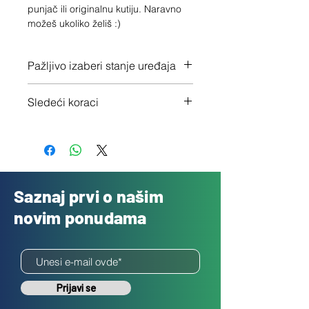
punjač ili originalnu kutiju. Naravno 
možeš ukoliko želiš :)
Pažljivo izaberi stanje uređaja
Proveri tačno stanje ovde
Sledeći koraci
1 - Potvrdi porudžbinu klikom na
"Dalje"
2 - Pošalji besplatno svoj uređaj
3 - Uplatićemo ti novac isti dan
Saznaj prvi o našim
novim ponudama
Prijavi se