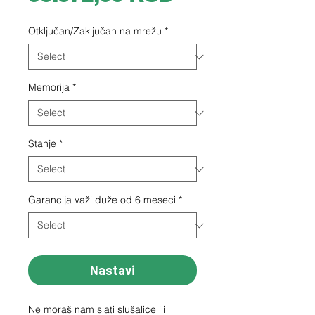
Otključan/Zaključan na mrežu
*
Memorija
*
Stanje
*
Garancija važi duže od 6 meseci
*
Nastavi
Ne moraš nam slati slušalice ili 