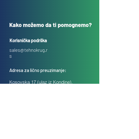
Kako možemo da ti pomognemo?
Korisnička podrška
sales@tehnokrug.r
s
Adresa za lično preuzimanje:
Kosovska 17 (ulaz iz Kondine),
Beograd, Srbija
O nama
Kontakt
Česta pitanja