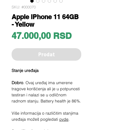
SKU: #000070
Apple iPhone 11 64GB
- Yellow
Price
47.000,00 RSD
Prodat
Stanje uređaja
Dobro
. Ovaj uređaj ima umerene
tragove korišćenja ali je u potpunosti
testiran i nalazi se u odličnom
radnom stanju. Battery health je 86%.
Više informacija o različitim stanjima
uređaja možeš pogledati
ovde
.