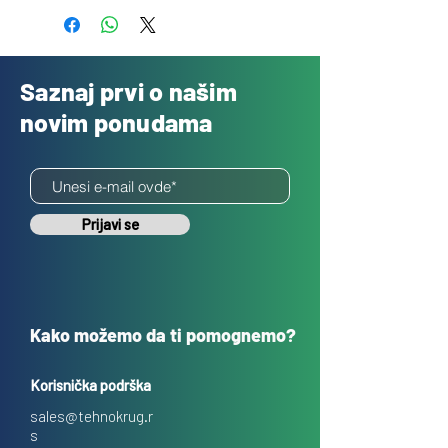
Saznaj prvi o našim
novim ponudama
Prijavi se
Kako možemo da ti pomognemo?
Korisnička podrška
sales@tehnokrug.r
s