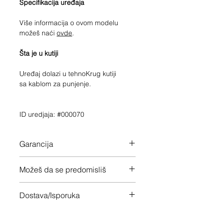
Specifikacija uređaja
Više informacija o ovom modelu
možeš naći
ovde
.
Šta je u kutiji
Uređaj dolazi u tehnoKrug kutiji
sa kablom za punjenje.
ID uredjaja: #000070
Garancija
12 meseci garancije na ceo uređaj
Možeš da se predomisliš
Imaš 14 dana da vratiš uređaj ukoliko
Dostava/Isporuka
nisi zadovoljan
Besplatno