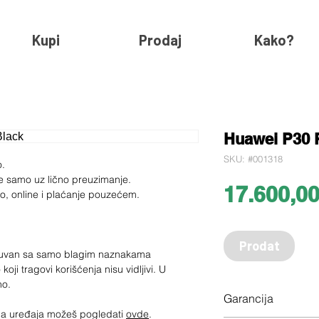
Kupi
Prodaj
Kako?
Huawei P30 P
SKU: #001318
o.
e samo uz lično preuzimanje.
17.600,0
ko, online i plaćanje pouzećem.
Prodat
očuvan sa samo blagim naznakama
 koji tragovi korišćenja nisu vidljivi. U
eno.
Garancija
jima uređaja možeš pogledati
ovde
.