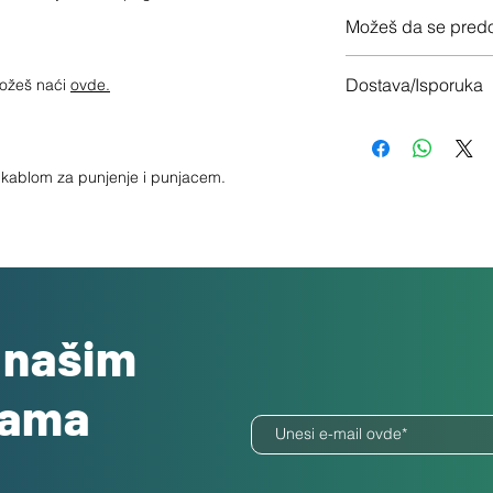
12 meseci garancije
Možeš da se predo
Imaš 14 dana da vrati
Dostava/Isporuka
možeš naći
ovde.
Besplatno
sa kablom za punjenje i punjacem.
o našim
dama