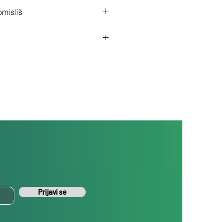
 na ceo uređaj
misliš
š uređaj ukoliko nisi zadovoljan
Prijavi se