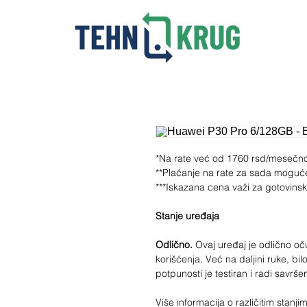
*Na rate već od 1760 rsd/mesečn
**Plaćanje na rate za sada moguć
***Iskazana cena važi za gotovins
Stanje uređaja
Odlično.
Ovaj uređaj je odlično 
korišćenja. Već na daljini ruke, bilo
potpunosti je testiran i radi savrš
Više informacija o različitim stan