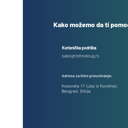
Kako možemo da ti pom
Korisnička podrška
sales@tehnokrug.rs
Adresa za lično preuzimanje:
Kosovska 17 (ulaz iz Kondine),
Beograd, Srbija