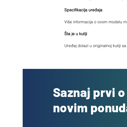
Specifikacija uređaja
Više informacija o ovom modelu 
Šta je u kutiji
Uređaj dolazi u originalnoj kutiji 
Saznaj prvi 
novim ponu