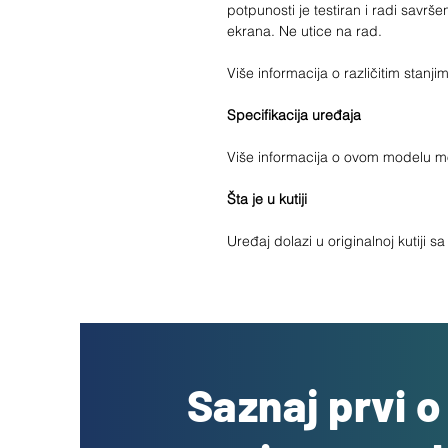
potpunosti je testiran i radi savrše
ekrana. Ne utice na rad.
Više informacija o različitim stan
Specifikacija uređaja
Više informacija o ovom modelu 
Šta je u kutiji
Uređaj dolazi u originalnoj kutiji 
Saznaj prvi 