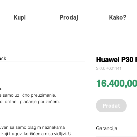
Kupi
Prodaj
Kako?
Huawei P30 
SKU: #001141
16.400,0
o.
e samo uz lično preuzimanje.
ko, online i plaćanje pouzećem.
Prodat
očuvan sa samo blagim naznakama
Garancija
 koji tragovi korišćenja nisu vidljivi. U