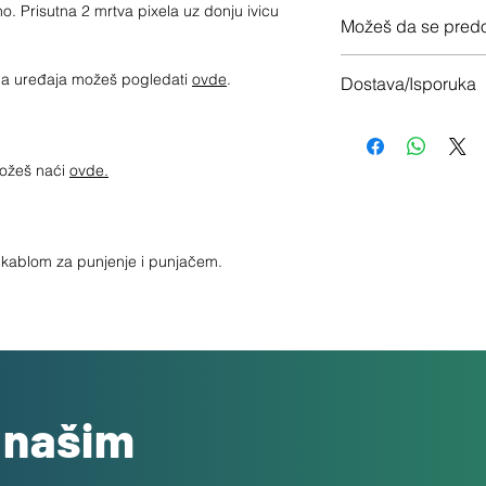
12 meseci garancije
no. Prisutna 2 mrtva pixela uz donju ivicu
Možeš da se predo
Imaš 14 dana da vrati
jima uređaja možeš pogledati
ovde
.
Dostava/Isporuka
Besplatno
možeš naći
ovde.
sa kablom za punjenje i punjačem.
o našim