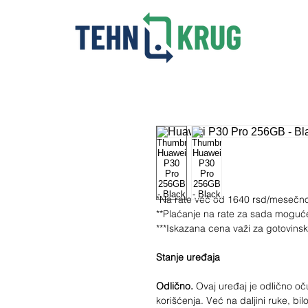
*Na rate već od 1640 rsd/mesečn
**Plaćanje na rate za sada moguć
***Iskazana cena važi za gotovins
Stanje uređaja
Odlično.
Ovaj uređaj je odlično 
korišćenja. Već na daljini ruke, bilo