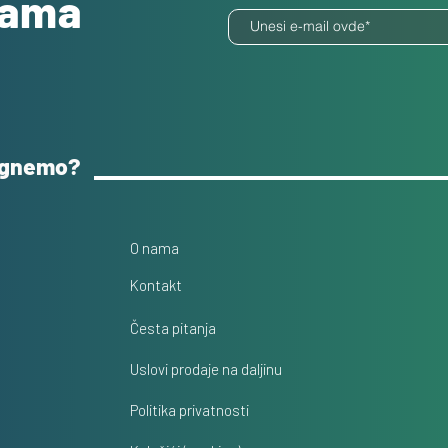
dama
ognemo?
O nama
Kontakt
Česta pitanja
Uslovi prodaje na daljinu
Politika privatnosti