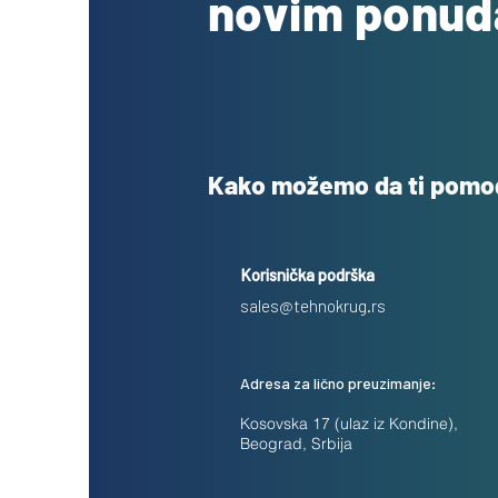
novim ponu
Kako možemo da ti pom
Korisnička podrška
sales@tehnokrug.rs
Adresa za lično preuzimanje:
Kosovska 17 (ulaz iz Kondine),
Beograd, Srbija