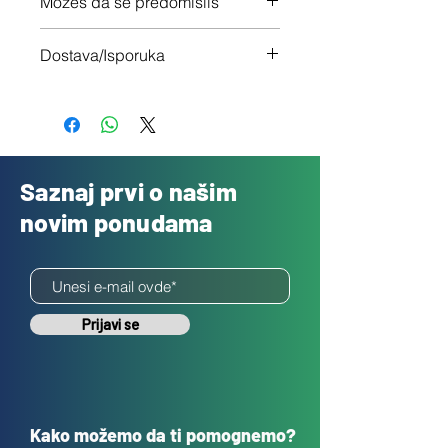
Možeš da se predomisliš
Imaš 14 dana da vratiš uređaj ukoliko
Dostava/Isporuka
nisi zadovoljan
Besplatno
Saznaj prvi o našim
novim ponudama
Prijavi se
Kako možemo da ti pomognemo?