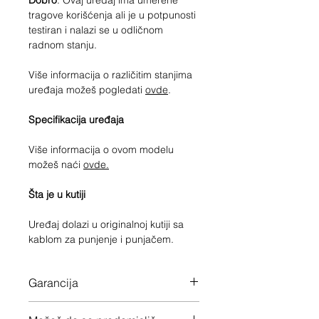
Dobro
. Ovaj uređaj ima umerene
tragove korišćenja ali je u potpunosti
testiran i nalazi se u odličnom
radnom stanju.
Više informacija o različitim stanjima
uređaja možeš pogledati
ovde
.
Specifikacija uređaja
Više informacija o ovom modelu
možeš naći
ovde.
Šta je u kutiji
Uređaj dolazi u originalnoj kutiji sa
kablom za punjenje i punjačem.
Garancija
12 meseci garancije na ceo uređaj