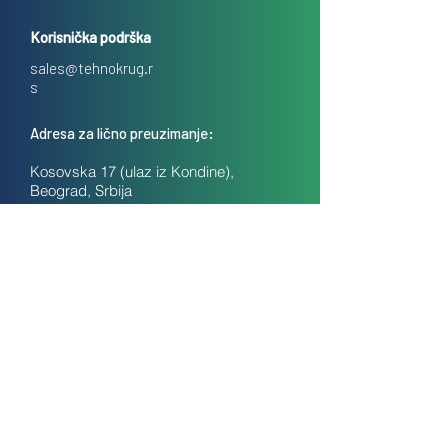
Korisnička podrška
sales@tehnokrug.r
s
Adresa za lično preuzimanje:
Kosovska 17 (ulaz iz Kondine),
Beograd, Srbija
O nama
Kontakt
Česta pitanja
Uslovi prodaje na daljinu
Politika privatnosti