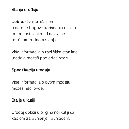
Stanje uređaja
Dobro.
Ovaj uređaj ima
umerene tragove korišćenja ali je u
potpunosti testiran i nalazi se u
odličnom radnom stanju.
Više informacija o različitim stanjima
uređaja možeš pogledati
ovde
.
Specifikacija uređaja
Više informacija o ovom modelu
možeš naći
ovde.
Šta je u kutiji
Uređaj dolazi u originalnoj kutiji sa
kablom za punjenje i punjacem.