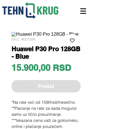
SKU: #001084
Huawei P30 Pro 128GB
- Blue
Price
15.900,00 RSD
Prodat
*Na rate već od 1590rsd/mesečno.
**Plaćanje na rate za sada moguće
samo uz lično preuzimanje.
***Iskazana cena važi za gotovinsko,
online i plaćanje pouzećem.