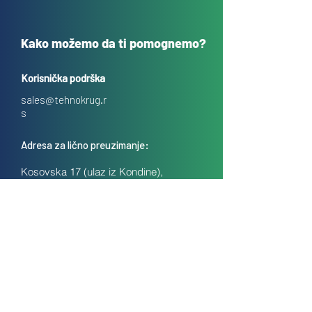
Kako možemo da ti pomognemo?
Korisnička podrška
sales@tehnokrug.r
s
Adresa za lično preuzimanje:
Kosovska 17 (ulaz iz Kondine),
Beograd, Srbija
O nama
Kontakt
Česta pitanja