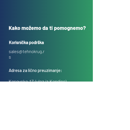
Kako možemo da ti pomognemo?
Korisnička podrška
sales@tehnokrug.r
s
Adresa za lično preuzimanje:
Kosovska 17 (ulaz iz Kondine),
Beograd, Srbija
O nama
Kontakt
Česta pitanja