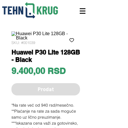
SKU: #001039
Huawei P30 Lite 128GB
- Black
Price
9.400,00 RSD
Prodat
*Na rate već od 940 rsd/mesečno.
**Plaćanje na rate za sada moguće
samo uz lično preuzimanje.
***Iskazana cena važi za gotovinsko,