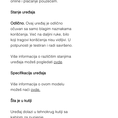
online i plaćanje pouzećem.
Stanje uređaja
Odlično.
Ovaj uređaj je odlično
očuvan sa samo blagim naznakama
korišćenja. Već na daljini ruke, bilo
koji tragovi korišćenja nisu vidljivi. U
potpunosti je testiran i radi savršeno.
Više informacija o različitim stanjima
uređaja možeš pogledati
ovde
.
Specifikacija uređaja
Više informacija o ovom modelu
možeš naći
ovde.
Šta je u kutiji
Uređaj dolazi u tehnokrug kutiji sa
kablom za punjenje.