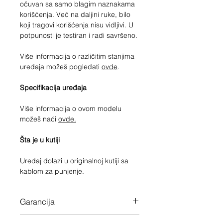
očuvan sa samo blagim naznakama
korišćenja. Već na daljini ruke, bilo
koji tragovi korišćenja nisu vidljivi. U
potpunosti je testiran i radi savršeno.
Više informacija o različitim stanjima
uređaja možeš pogledati
ovde
.
Specifikacija uređaja
Više informacija o ovom modelu
možeš naći
ovde.
Šta je u kutiji
Uređaj dolazi u originalnoj kutiji sa
kablom za punjenje.
Garancija
12 meseci garancije na ceo uređaj