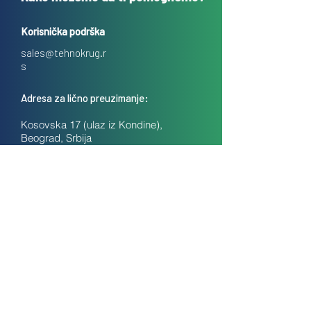
Korisnička podrška
sales@tehnokrug.r
s
Adresa za lično preuzimanje:
Kosovska 17 (ulaz iz Kondine),
Beograd, Srbija
O nama
Kontakt
Česta pitanja
Uslovi prodaje na daljinu
Politika privatnosti