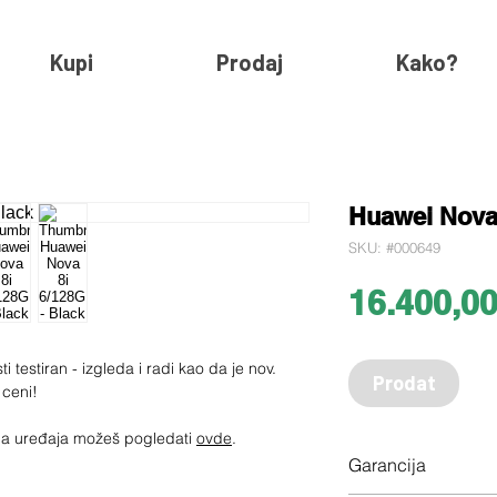
Kupi
Prodaj
Kako?
Huawei Nova 
SKU: #000649
16.400,0
 testiran - izgleda i radi kao da je nov.
Prodat
 ceni!
jima uređaja možeš pogledati
ovde
.
Garancija