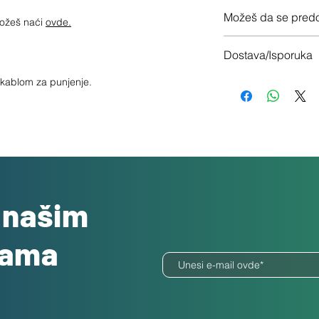
12 meseci garancije
Možeš da se predo
možeš naći
ovde.
Imaš 14 dana da vrati
Dostava/Isporuka
Besplatno
a kablom za punjenje.
o našim
dama