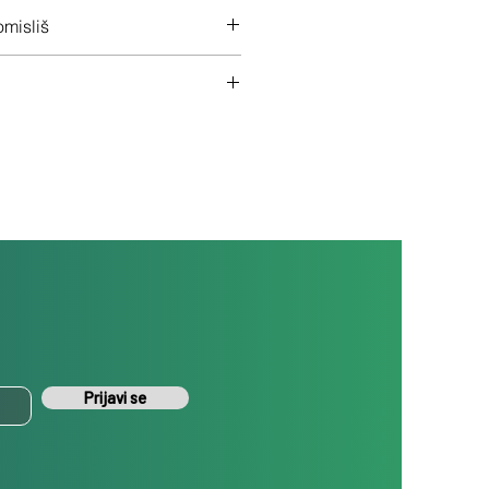
 na ceo uređaj
misliš
š uređaj ukoliko nisi zadovoljan
Prijavi se