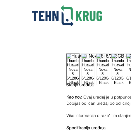
Stanje uređaja
Kao nov.
Ovaj uređaj je u potpunosti
Dobijaš odličan uređaj po odličnoj
Više informacija o različitim stan
Specifikacija uređaja