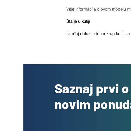
Više informacija o ovom modelu 
Šta je u kutiji
Uređaj dolazi u tehnokrug kutiji s
Saznaj prvi 
novim ponu