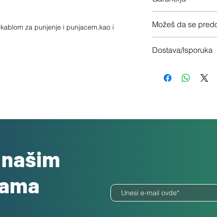
12 meseci garancije
Možeš da se predo
sa kablom za punjenje i punjacem,kao i
Imaš 14 dana da vrati
Dostava/Isporuka
Besplatno
o našim
dama