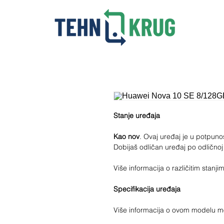
Stanje uređaja
Kao nov
. Ovaj uređaj je u potpunost
Dobijaš odličan uređaj po odličnoj
Više informacija o različitim stan
Specifikacija uređaja
Više informacija o ovom modelu 