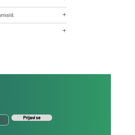
 na ceo uređaj
misliš
š uređaj ukoliko nisi zadovoljan
Prijavi se