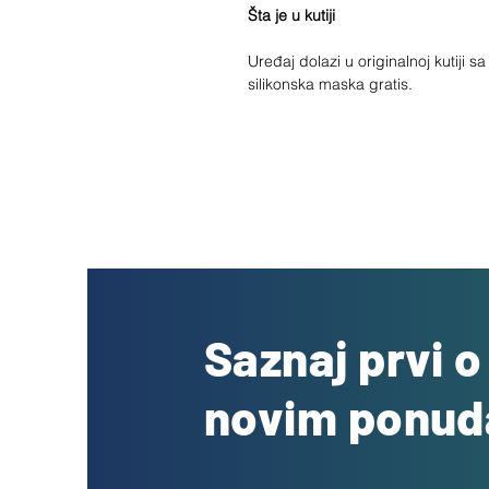
Šta je u kutiji
Uređaj dolazi u originalnoj kutiji 
silikonska maska gratis.
Saznaj prvi 
novim ponu