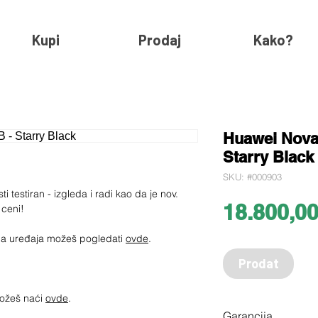
Kupi
Prodaj
Kako?
Huawei Nova
Starry Black
SKU: #000903
i testiran - izgleda i radi kao da je nov.
18.800,0
 ceni!
jima uređaja možeš pogledati
ovde
.
Prodat
možeš naći
ovde
.
Garancija