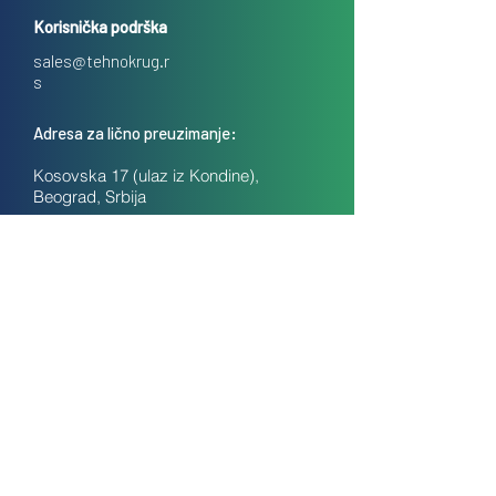
Korisnička podrška
sales@tehnokrug.r
s
Adresa za lično preuzimanje:
Kosovska 17 (ulaz iz Kondine),
Beograd, Srbija
O nama
Kontakt
Česta pitanja
Uslovi prodaje na daljinu
Politika privatnosti
Kolačići (cookies)