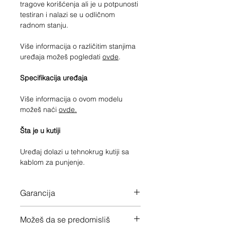
tragove korišćenja ali je u potpunosti
testiran i nalazi se u odličnom
radnom stanju.
Više informacija o različitim stanjima
uređaja možeš pogledati
ovde
.
Specifikacija uređaja
Više informacija o ovom modelu
možeš naći
ovde.
Šta je u kutiji
Uređaj dolazi u tehnokrug kutiji sa
kablom za punjenje.
Garancija
12 meseci garancije na ceo uređaj
Možeš da se predomisliš