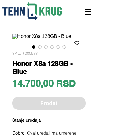
SKU: #000583
Honor X8a 128GB -
Blue
Price
14.700,00 RSD
Prodat
Stanje uređaja
Dobro.
Ovaj uređaj ima umerene