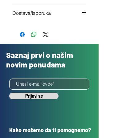
Imaš 14 dana da vratiš uređaj ukoliko
Dostava/Isporuka
nisi zadovoljan
Besplatno
Saznaj prvi o našim
novim ponudama
Prijavi se
Kako možemo da ti pomognemo?