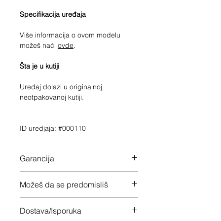
Specifikacija uređaja
Više informacija o ovom modelu
možeš naći
ovde
.
Šta je u kutiji
Uređaj dolazi u originalnoj
neotpakovanoj kutiji.
ID uredjaja: #000110
Garancija
24 meseca garancije na ceo uređaj
Možeš da se predomisliš
Imaš 14 dana da vratiš uređaj ukoliko
Dostava/Isporuka
nisi zadovoljan