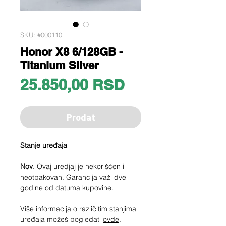
SKU: #000110
Honor X8 6/128GB -
Titanium Silver
Price
25.850,00 RSD
Prodat
Stanje uređaja
Nov
. Ovaj uredjaj je nekorišćen i
neotpakovan. Garancija važi dve
godine od datuma kupovine.
Više informacija o različitim stanjima
uređaja možeš pogledati
ovde
.