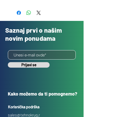
Besplatno
Saznaj prvi o našim
novim ponudama
Prijavi se
Kako možemo da ti pomognemo?
Korisnička podrška
sales@tehnokrug.r