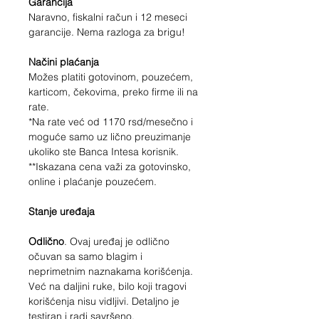
Garancija
Naravno, fiskalni račun i 12 meseci
garancije. Nema razloga za brigu!
Načini plaćanja
Možes platiti gotovinom, pouzećem,
karticom, čekovima, preko firme ili na
rate.
*Na rate već od
1170
rsd/mesečno i
moguće samo uz lično preuzimanje
ukoliko ste Banca Intesa korisnik.
**Iskazana cena važi za gotovinsko,
online i plaćanje pouzećem.
Stanje uređaja
Odlično
. Ovaj uređaj je odlično
očuvan sa samo blagim i
neprimetnim naznakama korišćenja.
Već na daljini ruke, bilo koji tragovi
korišćenja nisu vidljivi. Detaljno je
testiran i radi savršeno.