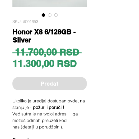
SKU: #001653
Honor X8 6/128GB -
Silver
Regular
 11.700,00 RSD 
Sale
Price
11.300,00 RSD
Price
Prodat
Ukoliko je uredjaj dostupan ovde, na
stanju je -
požuri i poruči !
Već sutra je na tvojoj adresi ili ga
možeš odmah preuzeti kod
nas (detalji u porudžbini).