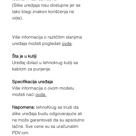
(Slike uredjaja nisu dostupne jer se
tako blagi znakovi korišćenja ne
vide).
Više informacija o različitim stanjima
uređaja možeš pogledati
ovde
.
Šta je u kutiji
Uređaj dolazi u tehnokrug kutiji sa
kablom za punjenje.
Specifikacija uređaja
Više informacija o ovom modelu
možeš naći
ovde.
Napomena:
tehnoKrug se trudi da
slike uređaja budu odgovarajuće ali
ne može garantovati da su apsolutno
tačne. Sve cene su sa uračunatim
PDV-om.