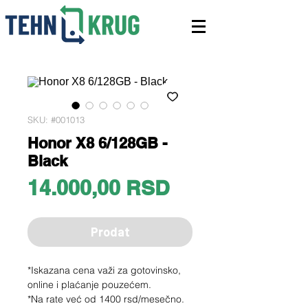
SKU: #001013
Honor X8 6/128GB -
Black
Price
14.000,00 RSD
Prodat
*Iskazana cena važi za gotovinsko,
online i plaćanje pouzećem.
*Na rate već od 1400 rsd/mesečno.