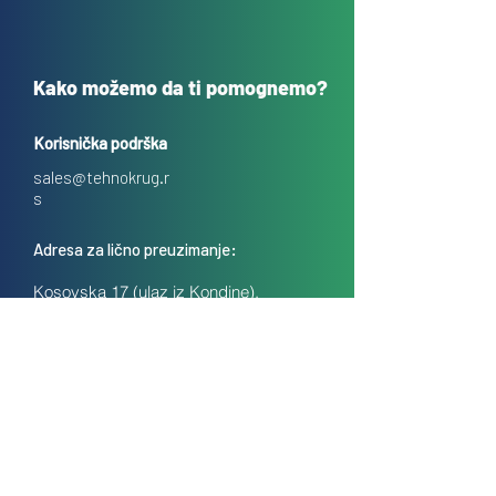
Kako možemo da ti pomognemo?
Korisnička podrška
sales@tehnokrug.r
s
Adresa za lično preuzimanje:
Kosovska 17 (ulaz iz Kondine),
Beograd, Srbija
O nama
Kontakt
Česta pitanja