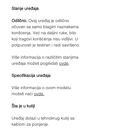
Stanje uređaja
Odlično.
Ovaj uređaj je odlično
očuvan sa samo blagim naznakama
korišćenja. Već na daljini ruke, bilo
koji tragovi korišćenja nisu vidljivi. U
potpunosti je testiran i radi savršeno.
Više informacija o različitim stanjima
uređaja možeš pogledati
ovde
.
Specifikacija uređaja
Više informacija o ovom modelu
možeš naći
ovde.
Šta je u kutiji
Uređaj dolazi u tehnokrug kutiji sa
kablom za punjenje.