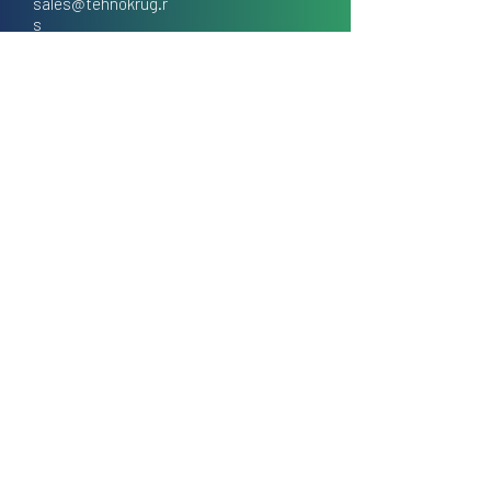
sales@tehnokrug.r
s
Adresa za lično preuzimanje:
Kosovska 17 (ulaz iz Kondine),
Beograd, Srbija
O nama
Kontakt
Česta pitanja
Uslovi prodaje na daljinu
Politika privatnosti
Kolačići (cookies)
Blog