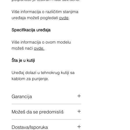
Više informacija o različitim stanjima
uređaja možeš pogledati
ovde
.
Specifikacija uređaja
Više informacija o ovom modelu
možeš naći
ovde.
Šta je u kutiji
Uređaj dolazi u tehnokrug kutiji sa
kablom za punjenje.
Garancija
12 meseci garancije na ceo uređaj
Možeš da se predomisliš
Imaš 14 dana da vratiš uređaj ukoliko
Dostava/Isporuka
nisi zadovoljan