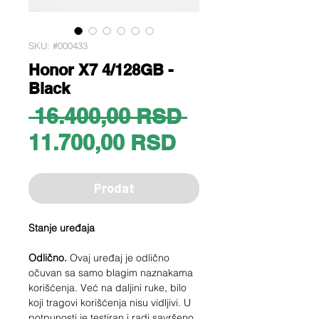
SKU: #000433
Honor X7 4/128GB -
Black
Regular
 16.400,00 RSD 
Sale
Price
11.700,00 RSD
Price
Prodat
Stanje uređaja
Odlično.
Ovaj uređaj je odlično
očuvan sa samo blagim naznakama
korišćenja. Već na daljini ruke, bilo
koji tragovi korišćenja nisu vidljivi. U
potpunosti je testiran i radi savršeno.