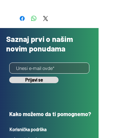
Besplatno
Saznaj prvi o našim
novim ponudama
Prijavi se
Kako možemo da ti pomognemo?
Korisnička podrška