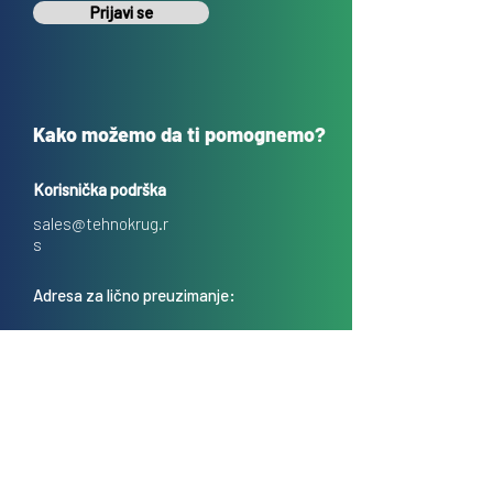
Prijavi se
Kako možemo da ti pomognemo?
Korisnička podrška
sales@tehnokrug.r
s
Adresa za lično preuzimanje:
Kosovska 17 (ulaz iz Kondine),
Beograd, Srbija
O nama
Kontakt