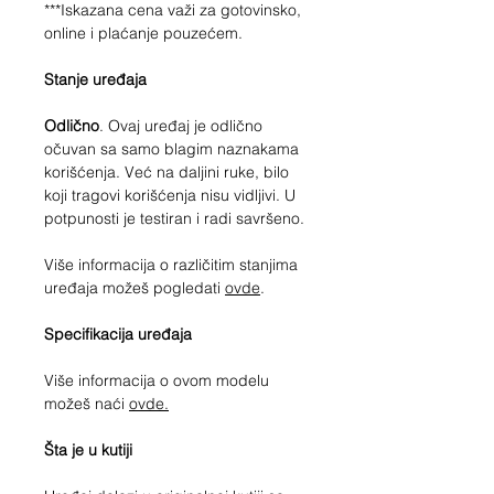
***Iskazana cena važi za gotovinsko,
online i plaćanje pouzećem.
Stanje uređaja
Odlično
. Ovaj uređaj je odlično
očuvan sa samo blagim naznakama
korišćenja. Već na daljini ruke, bilo
koji tragovi korišćenja nisu vidljivi. U
potpunosti je testiran i radi savršeno.
Više informacija o različitim stanjima
uređaja možeš pogledati
ovde
.
Specifikacija uređaja
Više informacija o ovom modelu
možeš naći
ovde.
Šta je u kutiji