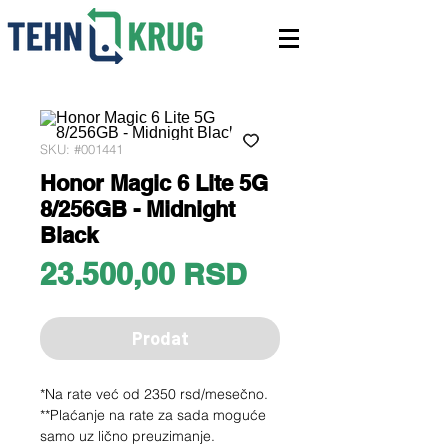
SKU: #001441
Honor Magic 6 Lite 5G
8/256GB - Midnight
Black
Price
23.500,00 RSD
Prodat
*Na rate već od 2350 rsd/mesečno.
**Plaćanje na rate za sada moguće
samo uz lično preuzimanje.