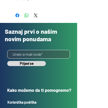
Besplatno
Saznaj prvi o našim
novim ponudama
Prijavi se
Kako možemo da ti pomognemo?
Korisnička podrška