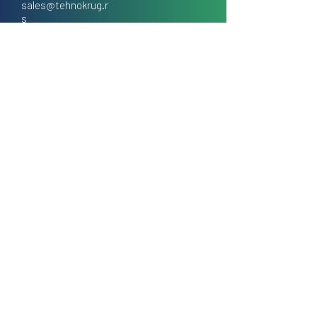
sales@tehnokrug.r
s
Adresa za lično preuzimanje:
Kosovska 17 (ulaz iz Kondine),
Beograd, Srbija
O nama
Kontakt
Česta pitanja
Uslovi prodaje na daljinu
Politika privatnosti
Kolačići (cookies)
Blog