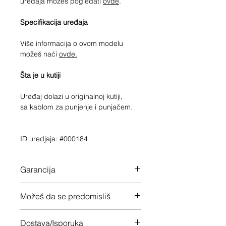
uređaja možeš pogledati
ovde
.
Specifikacija uređaja
Više informacija o ovom modelu
možeš naći
ovde.
Šta je u kutiji
Uređaj dolazi u originalnoj kutiji,
sa kablom za punjenje i punjačem.
ID uredjaja: #000184
Garancija
Fabrička garancija važi do
Možeš da se predomisliš
01/06/2024.
Imaš 14 dana da vratiš uređaj ukoliko
Dostava/Isporuka
nisi zadovoljan