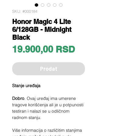
SKU: #000184
Honor Magic 4 Lite
6/128GB - Midnight
Black
Price
19.900,00 RSD
Prodat
Stanje uređaja
Dobro
. Ovaj uređaj ima umerene
tragove korišćenja ali je u potpunosti
testiran i nalazi se u odličnom
radnom stanju.
Više informacija o različitim stanjima